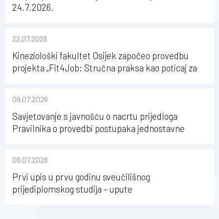
24.7.2026.
22.07.2026
Kineziološki fakultet Osijek započeo provedbu
projekta „Fit4Job: Stručna praksa kao poticaj za
karijerni razvoj studenata kineziologije”
09.07.2026
Savjetovanje s javnošću o nacrtu prijedloga
Pravilnika o provedbi postupaka jednostavne
nabave na Kineziološkom fakultetu Osijek u
sastavu Sveučilišta Josipa Jurja Strossmayera u
06.07.2026
Osijeku
Prvi upis u prvu godinu sveučilišnog
prijediplomskog studija – upute