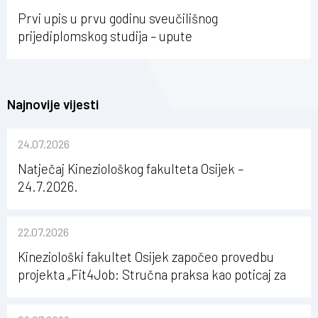
Osijeku
Prvi upis u prvu godinu sveučilišnog
prijediplomskog studija – upute
Najnovije vijesti
24.07.2026
Natječaj Kineziološkog fakulteta Osijek –
24.7.2026.
22.07.2026
Kineziološki fakultet Osijek započeo provedbu
projekta „Fit4Job: Stručna praksa kao poticaj za
karijerni razvoj studenata kineziologije”