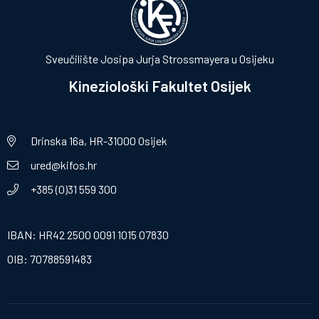
Sveučilište Josipa Jurja Strossmayera u Osijeku
Kineziološki Fakultet Osijek
Drinska 16a, HR-31000 Osijek
ured@kifos.hr
+385 (0)31 559 300
IBAN: HR42 2500 0091 1015 07830
OIB: 70788591483