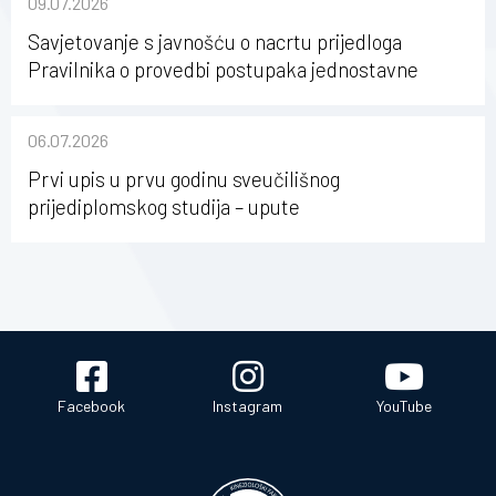
09.07.2026
Savjetovanje s javnošću o nacrtu prijedloga
Pravilnika o provedbi postupaka jednostavne
nabave na Kineziološkom fakultetu Osijek u
sastavu Sveučilišta Josipa Jurja Strossmayera u
06.07.2026
Osijeku
Prvi upis u prvu godinu sveučilišnog
prijediplomskog studija – upute
Facebook
Instagram
YouTube