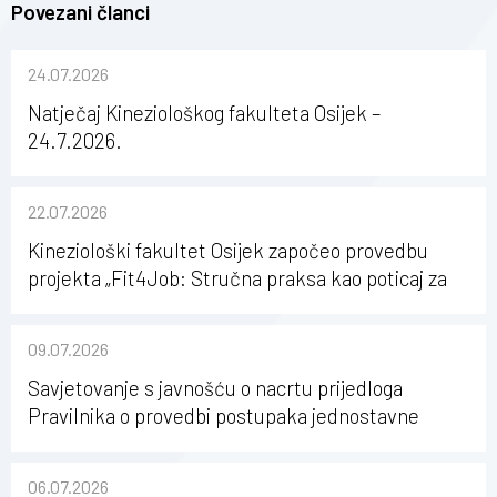
Povezani članci
24.07.2026
Natječaj Kineziološkog fakulteta Osijek –
24.7.2026.
22.07.2026
Kineziološki fakultet Osijek započeo provedbu
projekta „Fit4Job: Stručna praksa kao poticaj za
karijerni razvoj studenata kineziologije”
09.07.2026
Savjetovanje s javnošću o nacrtu prijedloga
Pravilnika o provedbi postupaka jednostavne
nabave na Kineziološkom fakultetu Osijek u
sastavu Sveučilišta Josipa Jurja Strossmayera u
06.07.2026