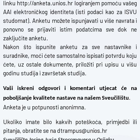
linku
http://anketa.unios.hr
logiranjem pomoću vašeg
AAI elektroničkog identiteta (isti podaci kao za ISVU
studomat). Anketu možete ispunjavati u više navrata i
ponovno se prijaviti istim podatcima sve dok ne
zaključite anketu.
Nakon što ispunite anketu za sve nastavnike i
suradnike, moći ćete samostalno ispisati potvrdu koju
ćete, uz ostale dokumente, priložiti pri upisu u višu
godinu studija i završetak studija.
Vaši iskreni odgovori i komentari utjecat će na
.
poboljšanje kvalitete nastave na našem Sveučilištu
Anketa je u potpunosti anonimna.
Ukoliko imate bilo kakvih poteškoća, primjedbi ili
pitanja, obratite se na
dtrampus@unios.hr