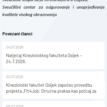
Sveučilište Josipa Jurja Strossmayera u Osijeku,
Sveučilišni centar za osiguravanje i unaprjeđivanje
kvalitete visokog obrazovanja
Povezani članci
24.07.2026
Natječaj Kineziološkog fakulteta Osijek –
24.7.2026.
22.07.2026
Kineziološki fakultet Osijek započeo provedbu
projekta „Fit4Job: Stručna praksa kao poticaj za
karijerni razvoj studenata kineziologije”
09.07.2026