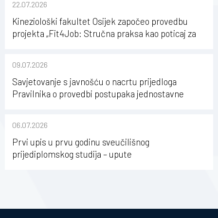
22.07.2026
Kineziološki fakultet Osijek započeo provedbu
projekta „Fit4Job: Stručna praksa kao poticaj za
karijerni razvoj studenata kineziologije”
09.07.2026
Savjetovanje s javnošću o nacrtu prijedloga
Pravilnika o provedbi postupaka jednostavne
nabave na Kineziološkom fakultetu Osijek u
sastavu Sveučilišta Josipa Jurja Strossmayera u
06.07.2026
Osijeku
Prvi upis u prvu godinu sveučilišnog
prijediplomskog studija – upute