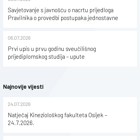
Savjetovanje s javnošću o nacrtu prijedloga
Pravilnika o provedbi postupaka jednostavne
nabave na Kineziološkom fakultetu Osijek u
sastavu Sveučilišta Josipa Jurja Strossmayera u
06.07.2026
Osijeku
Prvi upis u prvu godinu sveučilišnog
prijediplomskog studija – upute
Najnovije vijesti
24.07.2026
Natječaj Kineziološkog fakulteta Osijek –
24.7.2026.