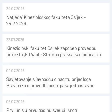
24.07.2026
Natječaj Kineziološkog fakulteta Osijek –
24.7.2026.
22.07.2026
Kineziološki fakultet Osijek započeo provedbu
projekta „Fit4Job: Stručna praksa kao poticaj za
karijerni razvoj studenata kineziologije”
09.07.2026
Savjetovanje s javnošću o nacrtu prijedloga
Pravilnika o provedbi postupaka jednostavne
nabave na Kineziološkom fakultetu Osijek u
sastavu Sveučilišta Josipa Jurja Strossmayera u
06.07.2026
Osijeku
Prvi upis u prvu godinu sveučilišnog