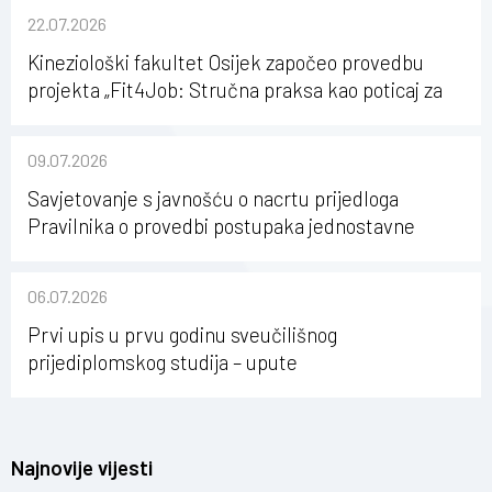
22.07.2026
Kineziološki fakultet Osijek započeo provedbu
projekta „Fit4Job: Stručna praksa kao poticaj za
karijerni razvoj studenata kineziologije”
09.07.2026
Savjetovanje s javnošću o nacrtu prijedloga
Pravilnika o provedbi postupaka jednostavne
nabave na Kineziološkom fakultetu Osijek u
sastavu Sveučilišta Josipa Jurja Strossmayera u
06.07.2026
Osijeku
Prvi upis u prvu godinu sveučilišnog
prijediplomskog studija – upute
Najnovije vijesti