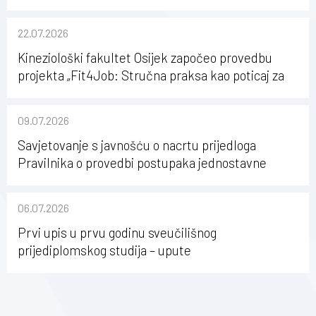
22.07.2026
Kineziološki fakultet Osijek započeo provedbu
projekta „Fit4Job: Stručna praksa kao poticaj za
karijerni razvoj studenata kineziologije”
09.07.2026
Savjetovanje s javnošću o nacrtu prijedloga
Pravilnika o provedbi postupaka jednostavne
nabave na Kineziološkom fakultetu Osijek u
sastavu Sveučilišta Josipa Jurja Strossmayera u
06.07.2026
Osijeku
Prvi upis u prvu godinu sveučilišnog
prijediplomskog studija – upute