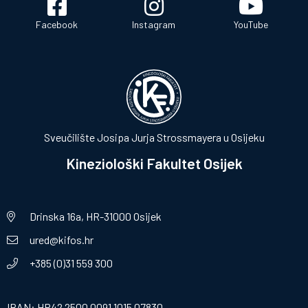
Facebook
Instagram
YouTube
Sveučilište Josipa Jurja Strossmayera u Osijeku
Kineziološki Fakultet Osijek
Drinska 16a, HR-31000 Osijek
ured@kifos.hr
+385 (0)31 559 300
IBAN: HR42 2500 0091 1015 07830