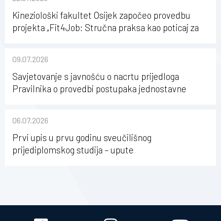
Kineziološki fakultet Osijek započeo provedbu
projekta „Fit4Job: Stručna praksa kao poticaj za
karijerni razvoj studenata kineziologije”
09.07.2026
Savjetovanje s javnošću o nacrtu prijedloga
Pravilnika o provedbi postupaka jednostavne
nabave na Kineziološkom fakultetu Osijek u
sastavu Sveučilišta Josipa Jurja Strossmayera u
06.07.2026
Osijeku
Prvi upis u prvu godinu sveučilišnog
prijediplomskog studija – upute