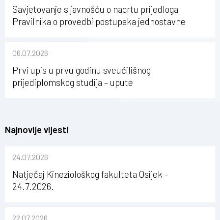
Savjetovanje s javnošću o nacrtu prijedloga
Pravilnika o provedbi postupaka jednostavne
nabave na Kineziološkom fakultetu Osijek u
sastavu Sveučilišta Josipa Jurja Strossmayera u
06.07.2026
Osijeku
Prvi upis u prvu godinu sveučilišnog
prijediplomskog studija – upute
Najnovije vijesti
24.07.2026
Natječaj Kineziološkog fakulteta Osijek –
24.7.2026.
22.07.2026