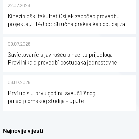
22.07.2026
Kineziološki fakultet Osijek započeo provedbu
projekta „Fit4Job: Stručna praksa kao poticaj za
karijerni razvoj studenata kineziologije”
09.07.2026
Savjetovanje s javnošću o nacrtu prijedloga
Pravilnika o provedbi postupaka jednostavne
nabave na Kineziološkom fakultetu Osijek u
sastavu Sveučilišta Josipa Jurja Strossmayera u
06.07.2026
Osijeku
Prvi upis u prvu godinu sveučilišnog
prijediplomskog studija – upute
Najnovije vijesti