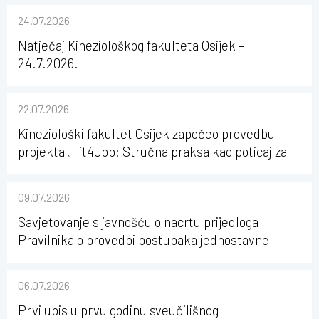
24.07.2026
Natječaj Kineziološkog fakulteta Osijek –
24.7.2026.
22.07.2026
Kineziološki fakultet Osijek započeo provedbu
projekta „Fit4Job: Stručna praksa kao poticaj za
karijerni razvoj studenata kineziologije”
09.07.2026
Savjetovanje s javnošću o nacrtu prijedloga
Pravilnika o provedbi postupaka jednostavne
nabave na Kineziološkom fakultetu Osijek u
sastavu Sveučilišta Josipa Jurja Strossmayera u
06.07.2026
Osijeku
Prvi upis u prvu godinu sveučilišnog