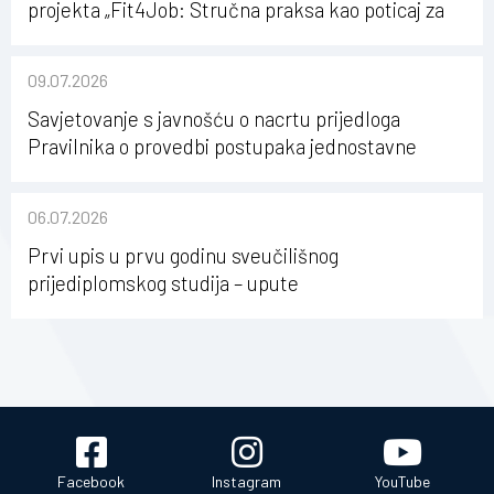
projekta „Fit4Job: Stručna praksa kao poticaj za
karijerni razvoj studenata kineziologije”
09.07.2026
Savjetovanje s javnošću o nacrtu prijedloga
Pravilnika o provedbi postupaka jednostavne
nabave na Kineziološkom fakultetu Osijek u
sastavu Sveučilišta Josipa Jurja Strossmayera u
06.07.2026
Osijeku
Prvi upis u prvu godinu sveučilišnog
prijediplomskog studija – upute
Facebook
Instagram
YouTube