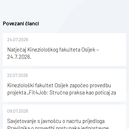
Povezani članci
24.07.2026
Natječaj Kineziološkog fakulteta Osijek –
24.7.2026.
22.07.2026
Kineziološki fakultet Osijek započeo provedbu
projekta „Fit4Job: Stručna praksa kao poticaj za
karijerni razvoj studenata kineziologije”
09.07.2026
Savjetovanje s javnošću o nacrtu prijedloga
Pravilnika o provedbi postupaka jednostavne