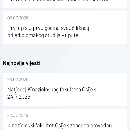
nabave na Kineziološkom fakultetu Osijek u
sastavu Sveučilišta Josipa Jurja Strossmayera u
06.07.2026
Osijeku
Prvi upis u prvu godinu sveučilišnog
prijediplomskog studija – upute
Najnovije vijesti
24.07.2026
Natječaj Kineziološkog fakulteta Osijek –
24.7.2026.
22.07.2026
Kineziološki fakultet Osijek započeo provedbu