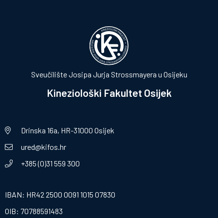
Sveučilište Josipa Jurja Strossmayera u Osijeku
Kineziološki Fakultet Osijek
Drinska 16a, HR-31000 Osijek
ured@kifos.hr
+385 (0)31 559 300
IBAN: HR42 2500 0091 1015 07830
OIB: 70788591483