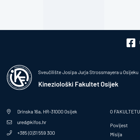
Sveučilište Josipa Jurja Strossmayera u Osijeku
Kineziološki Fakultet Osijek
Drinska 16a, HR-31000 Osijek
O FAKULTETU
ured@kifos.hr
Povijest
+385 (0)31 559 300
Misija