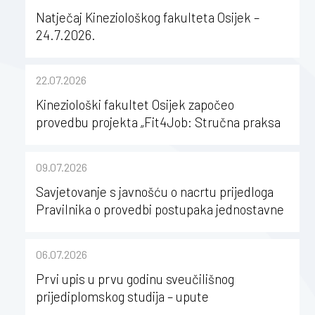
Natječaj Kineziološkog fakulteta Osijek –
24.7.2026.
22.07.2026
Kineziološki fakultet Osijek započeo
provedbu projekta „Fit4Job: Stručna praksa
kao poticaj za karijerni razvoj studenata
kineziologije”
09.07.2026
Savjetovanje s javnošću o nacrtu prijedloga
Pravilnika o provedbi postupaka jednostavne
nabave na Kineziološkom fakultetu Osijek u
sastavu Sveučilišta Josipa Jurja
06.07.2026
Strossmayera u Osijeku
Prvi upis u prvu godinu sveučilišnog
prijediplomskog studija – upute