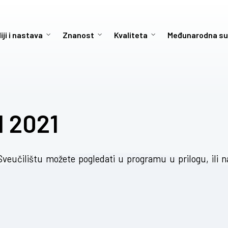
iji i nastava
Znanost
Kvaliteta
Međunarodna su
 2021
veučilištu možete pogledati u programu u prilogu, ili n