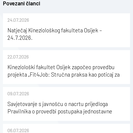
Povezani članci
24.07.2026
Natječaj Kineziološkog fakulteta Osijek –
24.7.2026.
22.07.2026
Kineziološki fakultet Osijek započeo provedbu
projekta „Fit4Job: Stručna praksa kao poticaj za
karijerni razvoj studenata kineziologije”
09.07.2026
Savjetovanje s javnošću o nacrtu prijedloga
Pravilnika o provedbi postupaka jednostavne
nabave na Kineziološkom fakultetu Osijek u
sastavu Sveučilišta Josipa Jurja Strossmayera u
06.07.2026