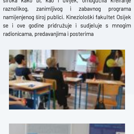
široka kako bi, kao i uvijek, omogućila kreiranje
raznolikog, zanimljivog i zabavnog programa
namijenjenog široj publici. Kineziološki fakultet Osijek
se i ove godine pridružuje i sudjeluje s mnogim
radionicama, predavanjima i posterima