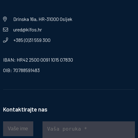
Drinska 16a, HR-31000 Osijek
ured@kifos.hr
+385 (0)31 559 300
IBAN: HR42 2500 0091 1015 07830
OIB: 70788591483
Kontaktirajte nas