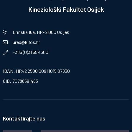
Kineziološki Fakultet Osijek
Drinska 16a, HR-31000 Osijek
ured@kifos.hr
+385 (0)31 559 300
IBAN: HR42 2500 0091 1015 07830
OIB: 70788591483
Kontaktirajte nas