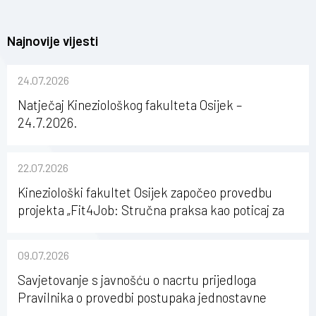
Najnovije vijesti
24.07.2026
Natječaj Kineziološkog fakulteta Osijek –
24.7.2026.
22.07.2026
Kineziološki fakultet Osijek započeo provedbu
projekta „Fit4Job: Stručna praksa kao poticaj za
karijerni razvoj studenata kineziologije”
09.07.2026
Savjetovanje s javnošću o nacrtu prijedloga
Pravilnika o provedbi postupaka jednostavne
nabave na Kineziološkom fakultetu Osijek u