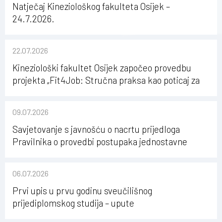
Natječaj Kineziološkog fakulteta Osijek –
24.7.2026.
22.07.2026
Kineziološki fakultet Osijek započeo provedbu
projekta „Fit4Job: Stručna praksa kao poticaj za
karijerni razvoj studenata kineziologije”
09.07.2026
Savjetovanje s javnošću o nacrtu prijedloga
Pravilnika o provedbi postupaka jednostavne
nabave na Kineziološkom fakultetu Osijek u
sastavu Sveučilišta Josipa Jurja Strossmayera u
06.07.2026
Osijeku
Prvi upis u prvu godinu sveučilišnog
prijediplomskog studija – upute