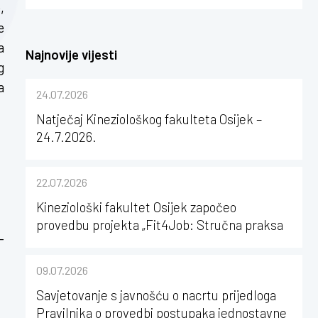
,
e
a
Najnovije vijesti
g
a
24.07.2026
Natječaj Kineziološkog fakulteta Osijek –
24.7.2026.
22.07.2026
Kineziološki fakultet Osijek započeo
provedbu projekta „Fit4Job: Stručna praksa
-
kao poticaj za karijerni razvoj studenata
kineziologije”
09.07.2026
Savjetovanje s javnošću o nacrtu prijedloga
Pravilnika o provedbi postupaka jednostavne