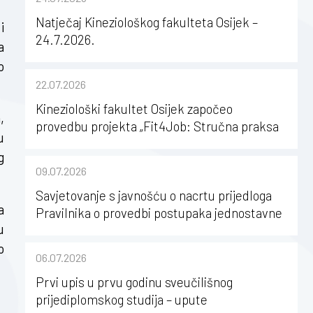
Natječaj Kineziološkog fakulteta Osijek –
i
24.7.2026.
a
o
22.07.2026
Kineziološki fakultet Osijek započeo
,
provedbu projekta „Fit4Job: Stručna praksa
u
kao poticaj za karijerni razvoj studenata
g
kineziologije”
09.07.2026
Savjetovanje s javnošću o nacrtu prijedloga
a
Pravilnika o provedbi postupaka jednostavne
u
nabave na Kineziološkom fakultetu Osijek u
sastavu Sveučilišta Josipa Jurja
o
06.07.2026
Strossmayera u Osijeku
Prvi upis u prvu godinu sveučilišnog
prijediplomskog studija – upute