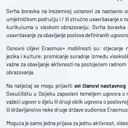
Svrha boravka na inozemnoj ustanovi za nastavno os
umjetničkom području i / ili stručno usavršavanje s na
kurikuluma u visokom obrazovanju. Svrha boravka n
usavršavanje za obavljanje poslova definiranih ugovoro
Osnovni ciljevi Erasmus+ mobilnosti su: stjecanje 
jezika i kulture; promicanje suradnje između visokošk
važne za obavljanje aktivnosti na postojećem radnom
obrazovanja.
Na natječaj se mogu prijaviti
svi članovi nastavnog 
Sveučilištu u Osijeku zaposleni temeljem ugovora o ra
važeći ugovor o djelu ili drugi oblik ugovora o poslovn
ili državljanstvo neke druge države sudionice Erasmu
Moguća je samo jedna prijava za jednu aktivnost, višes