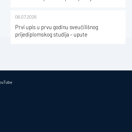
nabave na Kineziološkom fakultetu Osijek u
sastavu Sveučilišta Josipa Jurja
06.07.2026
Strossmayera u Osijeku
Prvi upis u prvu godinu sveučilišnog
prijediplomskog studija – upute
ouTube