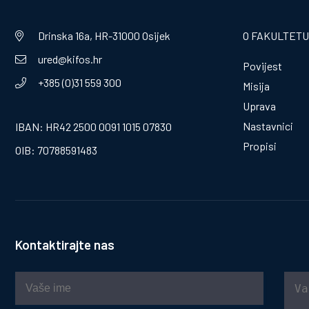
Drinska 16a, HR-31000 Osijek
O FAKULTETU
ured@kifos.hr
Povijest
+385 (0)31 559 300
Misija
Uprava
Nastavnici
IBAN: HR42 2500 0091 1015 07830
Propisi
OIB: 70788591483
Kontaktirajte nas