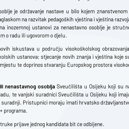
oblje je održavanje nastave u bilo kojem znanstvenom 
glaskom na razvitak pedagoških vještina i vještina razvoj
a inozemnoj ustanovi za nenastavno osoblje je stručn
m o radu ili ugovorom o djelu.
novih iskustava u području visokoškolskog obrazovanja
olskih ustanova; stjecanje novih znanja i vještina koje s
 mjestu te doprinos stvaranju Europskog prostora visoko
ili nenastavnog osoblja
Sveučilišta u Osijeku koji su n
du, te vanjski suradnici Sveučilišta u Osijeku koji imaj
oj suradnji. Pristupnici moraju imati hrvatsko državljanstv
s+ programa.
truke prijave jednog kandidata bit će odbijene.