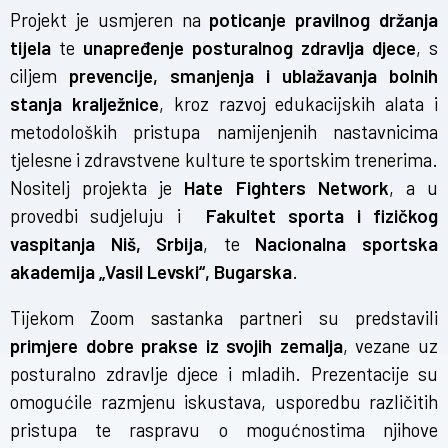
Projekt je usmjeren na
poticanje pravilnog držanja
tijela
te
unapređenje posturalnog zdravlja djece
, s
ciljem
prevencije, smanjenja i ublažavanja bolnih
stanja kralježnice
, kroz razvoj edukacijskih alata i
metodoloških pristupa namijenjenih nastavnicima
tjelesne i zdravstvene kulture te sportskim trenerima.
Nositelj projekta je
Hate Fighters Network
, a u
provedbi sudjeluju i
Fakultet sporta i fizičkog
vaspitanja Niš, Srbija
, te
Nacionalna sportska
akademija „Vasil Levski“, Bugarska
.
Tijekom Zoom sastanka partneri su predstavili
primjere dobre prakse iz svojih zemalja
, vezane uz
posturalno zdravlje djece i mladih. Prezentacije su
omogućile razmjenu iskustava, usporedbu različitih
pristupa te raspravu o mogućnostima njihove