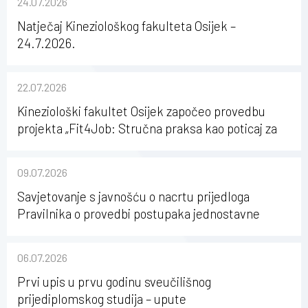
24.07.2026
Natječaj Kineziološkog fakulteta Osijek –
24.7.2026.
22.07.2026
Kineziološki fakultet Osijek započeo provedbu
projekta „Fit4Job: Stručna praksa kao poticaj za
karijerni razvoj studenata kineziologije”
09.07.2026
Savjetovanje s javnošću o nacrtu prijedloga
Pravilnika o provedbi postupaka jednostavne
nabave na Kineziološkom fakultetu Osijek u
sastavu Sveučilišta Josipa Jurja Strossmayera u
06.07.2026
Osijeku
Prvi upis u prvu godinu sveučilišnog
prijediplomskog studija – upute