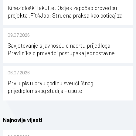
Kineziološki fakultet Osijek započeo provedbu
projekta „Fit4Job: Stručna praksa kao poticaj za
karijerni razvoj studenata kineziologije”
09.07.2026
Savjetovanje s javnošću o nacrtu prijedloga
Pravilnika o provedbi postupaka jednostavne
nabave na Kineziološkom fakultetu Osijek u
sastavu Sveučilišta Josipa Jurja Strossmayera u
06.07.2026
Osijeku
Prvi upis u prvu godinu sveučilišnog
prijediplomskog studija – upute
Najnovije vijesti