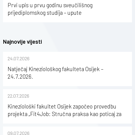
Prvi upis u prvu godinu sveučilišnog
prijediplomskog studija – upute
Najnovije vijesti
24.07.2026
Natječaj Kineziološkog fakulteta Osijek –
24.7.2026.
22.07.2026
Kineziološki fakultet Osijek započeo provedbu
projekta „Fit4Job: Stručna praksa kao poticaj za
karijerni razvoj studenata kineziologije”
09.07.2026