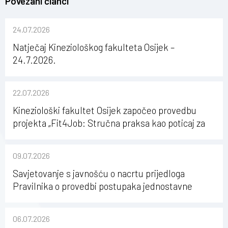
Povezani članci
24.07.2026
Natječaj Kineziološkog fakulteta Osijek –
24.7.2026.
22.07.2026
Kineziološki fakultet Osijek započeo provedbu
projekta „Fit4Job: Stručna praksa kao poticaj za
karijerni razvoj studenata kineziologije”
09.07.2026
Savjetovanje s javnošću o nacrtu prijedloga
Pravilnika o provedbi postupaka jednostavne
nabave na Kineziološkom fakultetu Osijek u
sastavu Sveučilišta Josipa Jurja Strossmayera u
06.07.2026
Osijeku