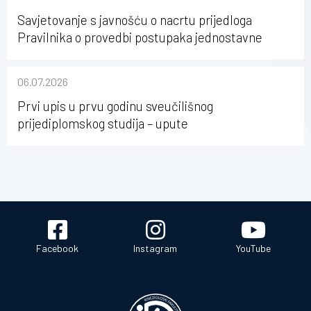
Savjetovanje s javnošću o nacrtu prijedloga
Pravilnika o provedbi postupaka jednostavne
nabave na Kineziološkom fakultetu Osijek u
sastavu Sveučilišta Josipa Jurja Strossmayera u
06.07.2026
Osijeku
Prvi upis u prvu godinu sveučilišnog
prijediplomskog studija – upute
Facebook
Instagram
YouTube