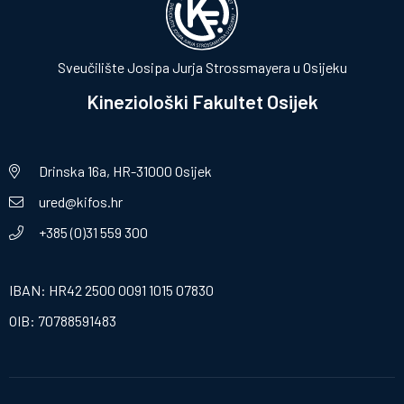
Sveučilište Josipa Jurja Strossmayera u Osijeku
Kineziološki Fakultet Osijek
Drinska 16a, HR-31000 Osijek
ured@kifos.hr
+385 (0)31 559 300
IBAN: HR42 2500 0091 1015 07830
OIB: 70788591483