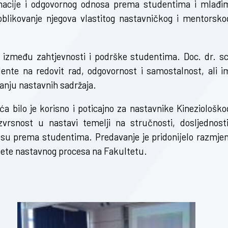
rmacije i odgovornog odnosa prema studentima i mlađi
blikovanje njegova vlastitog nastavničkog i mentorsko
 između zahtjevnosti i podrške studentima. Doc. dr. sc
dente na redovit rad, odgovornost i samostalnost, ali i
anju nastavnih sadržaja.
ća bilo je korisno i poticajno za nastavnike Kineziološko
vrsnost u nastavi temelji na stručnosti, dosljednosti
osu prema studentima. Predavanje je pridonijelo razmjen
itete nastavnog procesa na Fakultetu.