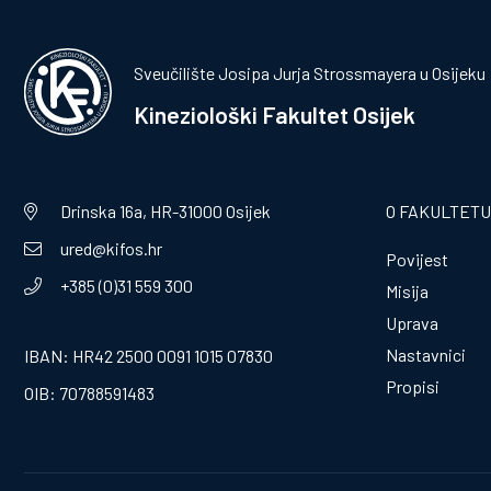
Sveučilište Josipa Jurja Strossmayera u Osijeku
Kineziološki Fakultet Osijek
Drinska 16a, HR-31000 Osijek
O FAKULTETU
ured@kifos.hr
Povijest
+385 (0)31 559 300
Misija
Uprava
Nastavnici
IBAN: HR42 2500 0091 1015 07830
Propisi
OIB: 70788591483