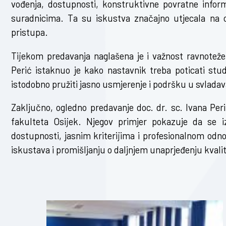
vođenja, dostupnosti, konstruktivne povratne info
suradnicima. Ta su iskustva značajno utjecala na o
pristupa.
Tijekom predavanja naglašena je i važnost ravnoteže
Perić istaknuo je kako nastavnik treba poticati stu
istodobno pružiti jasno usmjerenje i podršku u svladav
Zaključno, ogledno predavanje doc. dr. sc. Ivana Peri
fakulteta Osijek. Njegov primjer pokazuje da se iz
dostupnosti, jasnim kriterijima i profesionalnom odn
iskustava i promišljanju o daljnjem unaprjeđenju kval