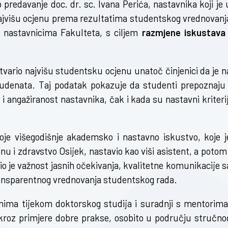
predavanje doc. dr. sc. Ivana Perića, nastavnika koji je 
ajvišu ocjenu prema rezultatima studentskog vrednovanj
 nastavnicima Fakulteta, s ciljem
razmjene iskustava 
stvario najvišu studentsku ocjenu unatoč činjenici da je n
studenata. Taj podatak pokazuje da studenti prepoznaju 
 angažiranost nastavnika, čak i kada su nastavni kriterij
voje višegodišnje akademsko i nastavno iskustvo, koje j
 i zdravstvo Osijek, nastavio kao viši asistent, a potom 
o je važnost jasnih očekivanja, kvalitetne komunikacije s
ransparentnog vrednovanja studentskog rada.
nima tijekom doktorskog studija i suradnji s mentorima
kroz primjere dobre prakse, osobito u području stručno