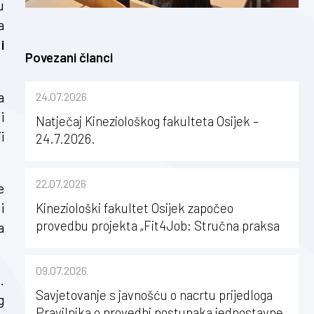
u
a
i
Povezani članci
a
24.07.2026
i
Natječaj Kineziološkog fakulteta Osijek –
i
24.7.2026.
22.07.2026
e
Kineziološki fakultet Osijek započeo
i
provedbu projekta „Fit4Job: Stručna praksa
a
kao poticaj za karijerni razvoj studenata
kineziologije”
09.07.2026
.
Savjetovanje s javnošću o nacrtu prijedloga
g
Pravilnika o provedbi postupaka jednostavne