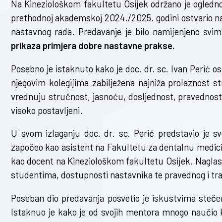
Na Kineziološkom fakultetu Osijek održano je ogledno 
prethodnoj akademskoj 2024./2025. godini ostvario n
nastavnog rada. Predavanje je bilo namijenjeno svim
prikaza primjera dobre nastavne prakse.
Posebno je istaknuto kako je doc. dr. sc. Ivan Perić o
njegovim kolegijima zabilježena najniža prolaznost 
vrednuju stručnost, jasnoću, dosljednost, pravednost i
visoko postavljeni.
U svom izlaganju doc. dr. sc. Perić predstavio je s
započeo kao asistent na Fakultetu za dentalnu medicinu
kao docent na Kineziološkom fakultetu Osijek. Naglasi
studentima, dostupnosti nastavnika te pravednog i t
Poseban dio predavanja posvetio je iskustvima steče
Istaknuo je kako je od svojih mentora mnogo naučio 