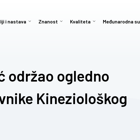
iji i nastava
Znanost
Kvaliteta
Međunarodna su
rić održao ogledno
vnike Kineziološkog