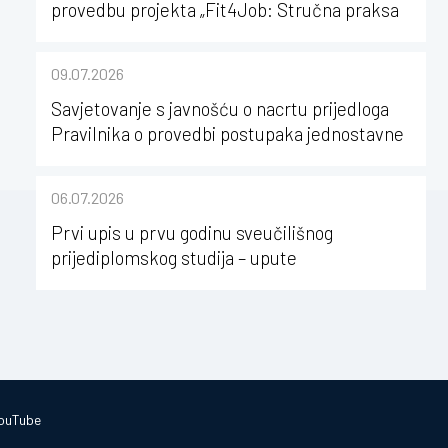
provedbu projekta „Fit4Job: Stručna praksa
kao poticaj za karijerni razvoj studenata
kineziologije”
09.07.2026
Savjetovanje s javnošću o nacrtu prijedloga
Pravilnika o provedbi postupaka jednostavne
nabave na Kineziološkom fakultetu Osijek u
sastavu Sveučilišta Josipa Jurja
06.07.2026
Strossmayera u Osijeku
Prvi upis u prvu godinu sveučilišnog
prijediplomskog studija – upute
ouTube