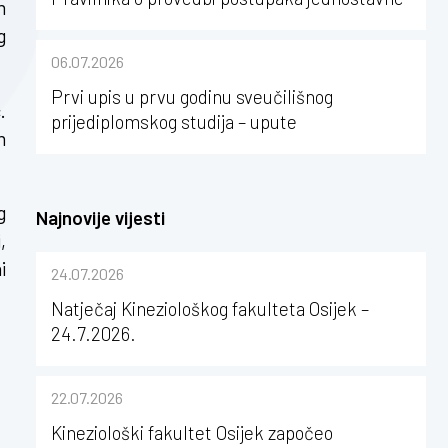
m
nabave na Kineziološkom fakultetu Osijek u
g
sastavu Sveučilišta Josipa Jurja
06.07.2026
Strossmayera u Osijeku
Prvi upis u prvu godinu sveučilišnog
.
prijediplomskog studija – upute
m
g
Najnovije vijesti
,
i
24.07.2026
Natječaj Kineziološkog fakulteta Osijek –
24.7.2026.
22.07.2026
Kineziološki fakultet Osijek započeo