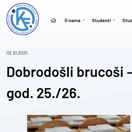
O nama
Studenti
Stud
02.10.2025
Dobrodošli brucoši –
god. 25./26.