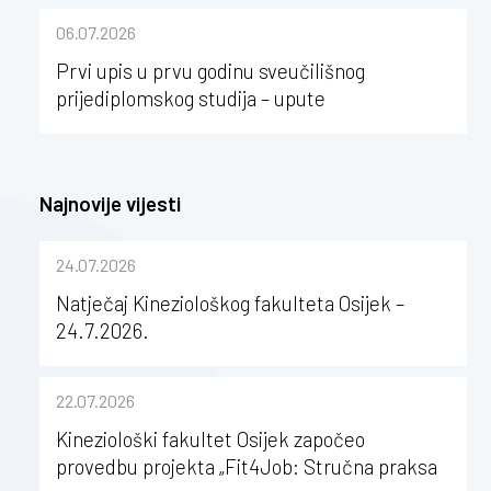
sastavu Sveučilišta Josipa Jurja
06.07.2026
Strossmayera u Osijeku
Prvi upis u prvu godinu sveučilišnog
prijediplomskog studija – upute
Najnovije vijesti
24.07.2026
Natječaj Kineziološkog fakulteta Osijek –
24.7.2026.
22.07.2026
Kineziološki fakultet Osijek započeo
provedbu projekta „Fit4Job: Stručna praksa