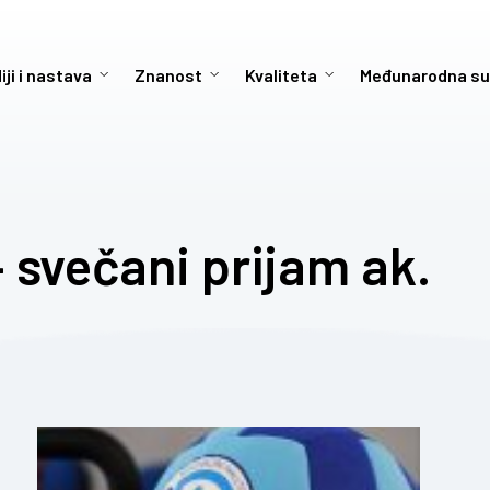
iji i nastava
Znanost
Kvaliteta
Međunarodna su
 svečani prijam ak.