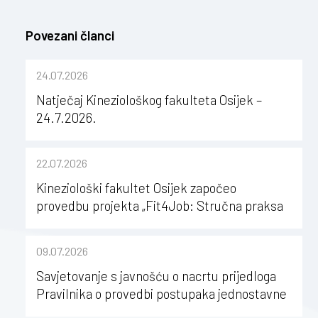
Povezani članci
24.07.2026
Natječaj Kineziološkog fakulteta Osijek –
24.7.2026.
22.07.2026
Kineziološki fakultet Osijek započeo
provedbu projekta „Fit4Job: Stručna praksa
kao poticaj za karijerni razvoj studenata
kineziologije”
09.07.2026
Savjetovanje s javnošću o nacrtu prijedloga
Pravilnika o provedbi postupaka jednostavne
nabave na Kineziološkom fakultetu Osijek u