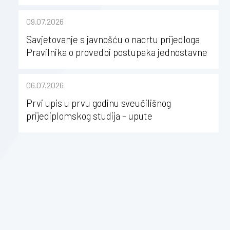
kao poticaj za karijerni razvoj studenata
kineziologije”
09.07.2026
Savjetovanje s javnošću o nacrtu prijedloga
Pravilnika o provedbi postupaka jednostavne
nabave na Kineziološkom fakultetu Osijek u
sastavu Sveučilišta Josipa Jurja
06.07.2026
Strossmayera u Osijeku
Prvi upis u prvu godinu sveučilišnog
prijediplomskog studija – upute