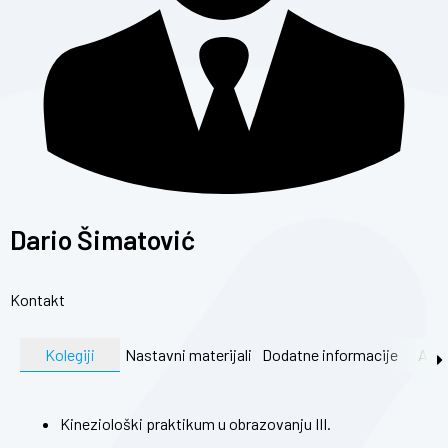
Dario Šimatović
Kontakt
Kolegiji
Nastavni materijali
Dodatne informacije
Akti
Kineziološki praktikum u obrazovanju III.