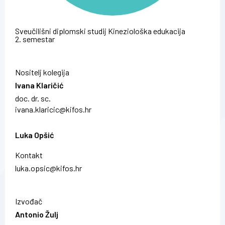
Sveučilišni diplomski studij Kineziološka edukacija
2. semestar
Nositelj kolegija
Ivana Klaričić
doc. dr. sc.
ivana.klaricic@kifos.hr
Luka Opšić
Kontakt
luka.opsic@kifos.hr
Izvođač
Antonio Žulj