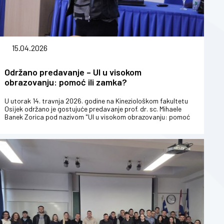
15.04.2026
Održano predavanje – UI u visokom
obrazovanju: pomoć ili zamka?
U utorak 14. travnja 2026. godine na Kineziološkom fakultetu
Osijek održano je gostujuće predavanje prof. dr. sc. Mihaele
Banek Zorica pod nazivom "UI u visokom obrazovanju: pomoć
ili zamka". I...