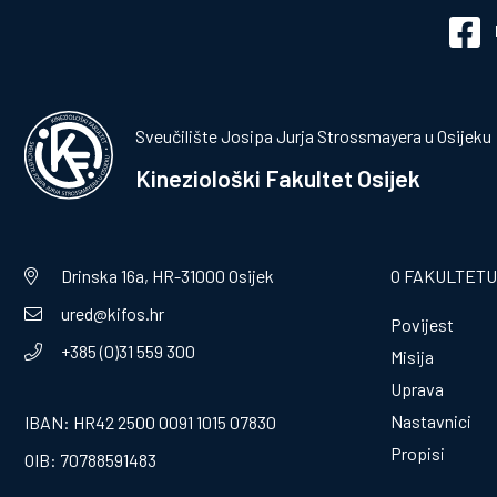
Sveučilište Josipa Jurja Strossmayera u Osijeku
Kineziološki Fakultet Osijek
Drinska 16a, HR-31000 Osijek
O FAKULTETU
ured@kifos.hr
Povijest
+385 (0)31 559 300
Misija
Uprava
Nastavnici
IBAN: HR42 2500 0091 1015 07830
Propisi
OIB: 70788591483