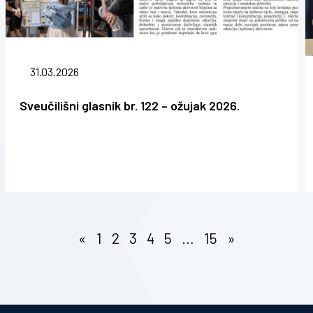
31.03.2026
Sveučilišni glasnik br. 122 – ožujak 2026.
«
1
2
3
4
5
…
15
»