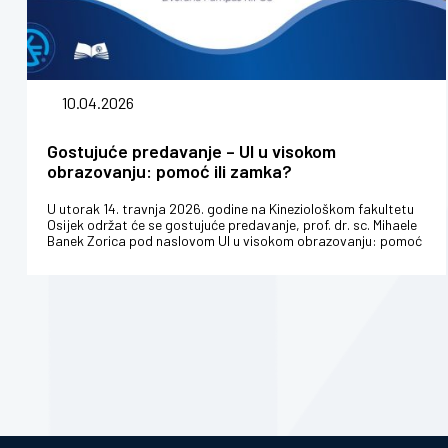
10.04.2026
Gostujuće predavanje – UI u visokom
obrazovanju: pomoć ili zamka?
U utorak 14. travnja 2026. godine na Kineziološkom fakultetu
Osijek održat će se gostujuće predavanje, prof. dr. sc. Mihaele
Banek Zorica pod naslovom UI u visokom obrazovanju: pomoć
ili zamka...