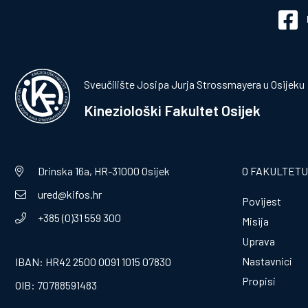
Sveučilište Josipa Jurja Strossmayera u Osijeku
Kineziološki Fakultet Osijek
Drinska 16a, HR-31000 Osijek
O FAKULTETU
ured@kifos.hr
Povijest
+385 (0)31 559 300
Misija
Uprava
Nastavnici
IBAN: HR42 2500 0091 1015 07830
Propisi
OIB: 70788591483