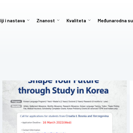
iji i nastava
Znanost
Kvaliteta
Međunarodna su