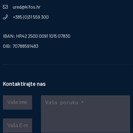
ured@kifos.hr
+385 (0)31 559 300
IBAN: HR42 2500 0091 1015 07830
OIB: 70788591483
Kontaktirajte nas