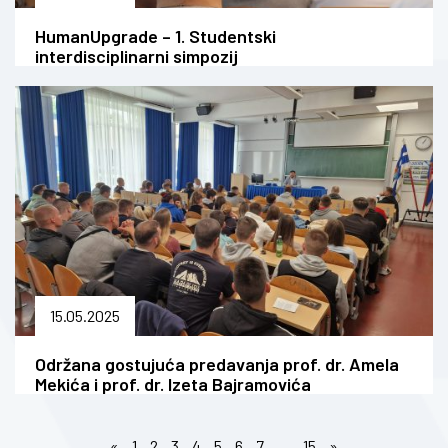
HumanUpgrade – 1. Studentski
interdisciplinarni simpozij
15.05.2025
Održana gostujuća predavanja prof. dr. Amela
Mekića i prof. dr. Izeta Bajramovića
«
1
2
3
4
5
6
7
…
15
»