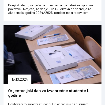
u redovitom statusu koji studiraju na visokim
učilištima u Republici Hrvatskoj
Dragi studenti, natječajna dokumentacija nalazi se ispod na
poveznici: Natječaj za dodjelu 12.150 državnih stipendija za
akademsku godinu 2024./2025. studentima u redovitom
statusu koji studi...
15.10.2024
Orijentacijski dan za izvanredne studente I.
godine
Poštovani izvanredni studenti, Orijentacijski dan i prijem