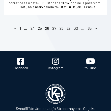
održat će se u petak, 18. listopada 2024. godine, s početkom
u 15:00 sati, na Kineziološkom fakultetu u Osijeku, Drinska
ulica 16a...
«
1
…
24
25
26
27
28
29
30
…
65
»
Facebook
Instagram
YouTube
Sveučilište Josipa Jurja Strossmayera u Osijeku