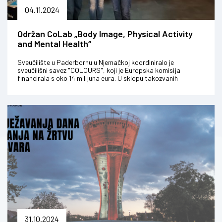
04.11.2024
Održan CoLab „Body Image, Physical Activity
and Mental Health“
Sveučilište u Paderbornu u Njemačkoj koordiniralo je
sveučilišni savez "COLOURS", koji je Europska komisija
financirala s oko 14 milijuna eura. U sklopu takozvanih
"CoLabova" istraživači s p...
31.10.2024