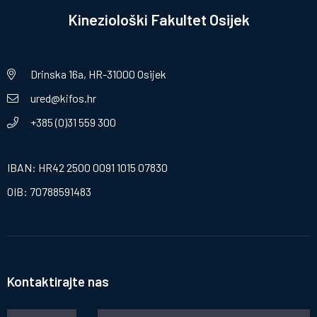
Kineziološki Fakultet Osijek
Drinska 16a, HR-31000 Osijek
ured@kifos.hr
+385 (0)31 559 300
IBAN: HR42 2500 0091 1015 07830
OIB: 70788591483
Kontaktirajte nas