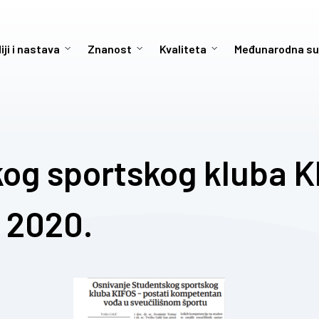
iji i nastava
Znanost
Kvaliteta
Međunarodna su
og sportskog kluba K
i 2020.