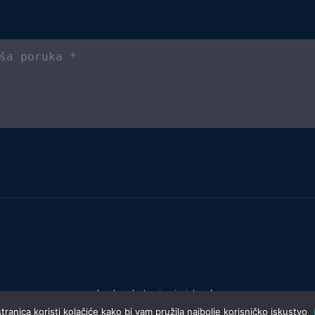
Izrada web stranica:
invictum.hr
ranica koristi kolačiće kako bi vam pružila najbolje korisničko iskustvo