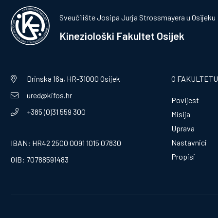
Sveučilište Josipa Jurja Strossmayera u Osijeku
Kineziološki Fakultet Osijek
Drinska 16a, HR-31000 Osijek
O FAKULTETU
ured@kifos.hr
Povijest
+385 (0)31 559 300
Misija
Uprava
Nastavnici
IBAN: HR42 2500 0091 1015 07830
Propisi
OIB: 70788591483