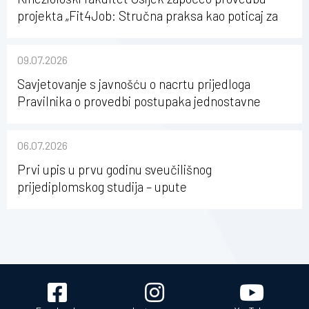
projekta „Fit4Job: Stručna praksa kao poticaj za
karijerni razvoj studenata kineziologije”
09.07.2026
Savjetovanje s javnošću o nacrtu prijedloga
Pravilnika o provedbi postupaka jednostavne
nabave na Kineziološkom fakultetu Osijek u
sastavu Sveučilišta Josipa Jurja Strossmayera u
06.07.2026
Osijeku
Prvi upis u prvu godinu sveučilišnog
prijediplomskog studija – upute