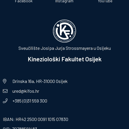
Facebook
Instagram
YouTube
Sveučilište Josipa Jurja Strossmayera u Osijeku
Kineziološki Fakultet Osijek
Drinska 16a, HR-31000 Osijek
ured@kifos.hr
+385 (0)31 559 300
IBAN: HR42 2500 0091 1015 07830
OIB: 70788591483