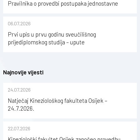
Pravilnika o provedbi postupaka jednostavne
nabave na Kineziološkom fakultetu Osijek u
sastavu Sveučilišta Josipa Jurja Strossmayera u
06.07.2026
Osijeku
Prvi upis u prvu godinu sveučilišnog
prijediplomskog studija – upute
Najnovije vijesti
24.07.2026
Natječaj Kineziološkog fakulteta Osijek –
24.7.2026.
22.07.2026
Kineziološki fakultet Osijek započeo provedbu