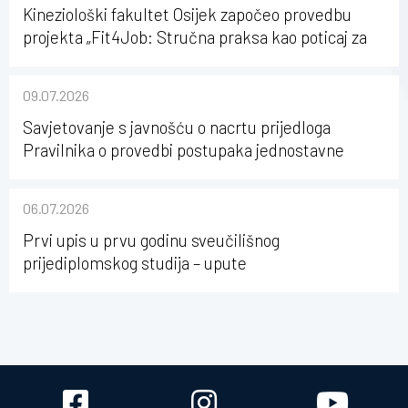
Kineziološki fakultet Osijek započeo provedbu
projekta „Fit4Job: Stručna praksa kao poticaj za
karijerni razvoj studenata kineziologije”
09.07.2026
Savjetovanje s javnošću o nacrtu prijedloga
Pravilnika o provedbi postupaka jednostavne
nabave na Kineziološkom fakultetu Osijek u
sastavu Sveučilišta Josipa Jurja Strossmayera u
06.07.2026
Osijeku
Prvi upis u prvu godinu sveučilišnog
prijediplomskog studija – upute