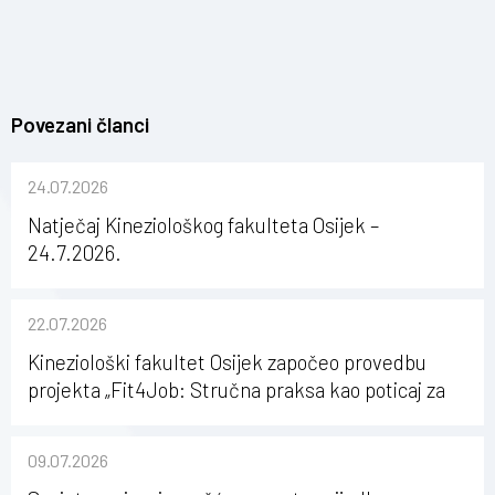
Povezani članci
24.07.2026
Natječaj Kineziološkog fakulteta Osijek –
24.7.2026.
22.07.2026
Kineziološki fakultet Osijek započeo provedbu
projekta „Fit4Job: Stručna praksa kao poticaj za
karijerni razvoj studenata kineziologije”
09.07.2026