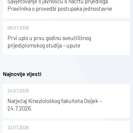
Savjetovanje s javnošću o nacrtu prijedloga
Pravilnika o provedbi postupaka jednostavne
nabave na Kineziološkom fakultetu Osijek u
sastavu Sveučilišta Josipa Jurja Strossmayera u
06.07.2026
Osijeku
Prvi upis u prvu godinu sveučilišnog
prijediplomskog studija – upute
Najnovije vijesti
24.07.2026
Natječaj Kineziološkog fakulteta Osijek –
24.7.2026.
22.07.2026