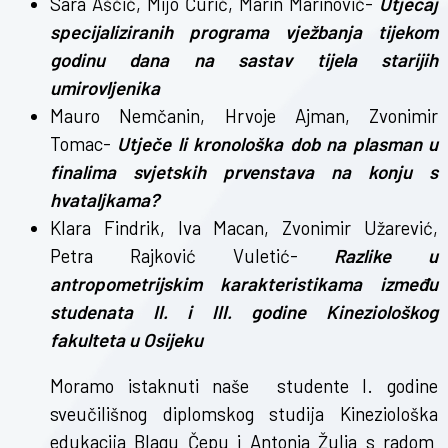
Sara Aščić, Mijo Ćurić, Marin Marinović-
Utjecaj
specijaliziranih programa vježbanja tijekom
godinu dana na sastav tijela starijih
umirovljenika
Mauro Nemčanin, Hrvoje Ajman, Zvonimir
Tomac-
Utječe li kronološka dob na plasman u
finalima svjetskih prvenstava na konju s
hvataljkama?
Klara Findrik, Iva Macan, Zvonimir Užarević,
Petra Rajković Vuletić-
Razlike u
antropometrijskim karakteristikama između
studenata II. i III. godine Kineziološkog
fakulteta u Osijeku
Moramo istaknuti naše studente I. godine
sveučilišnog diplomskog studija Kineziološka
edukacija Blagu Čepu i Antonia Žulja s radom