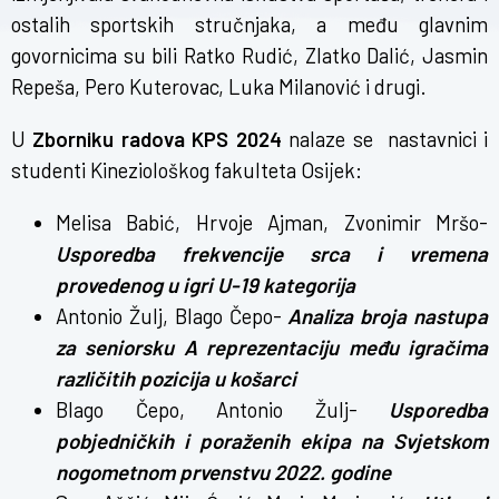
ostalih sportskih stručnjaka, a među glavnim
govornicima su bili Ratko Rudić, Zlatko Dalić, Jasmin
Repeša, Pero Kuterovac, Luka Milanović i drugi.
U
Zborniku radova KPS 2024
nalaze se nastavnici i
studenti Kineziološkog fakulteta Osijek:
Melisa Babić, Hrvoje Ajman, Zvonimir Mršo-
Usporedba frekvencije srca i vremena
provedenog u igri U-19 kategorija
Antonio Žulj, Blago Čepo-
Analiza broja nastupa
za seniorsku A reprezentaciju među igračima
različit
ih
pozicija u košarci
Blago Čepo, Antonio Žulj-
Usporedba
pobjedničkih i poraženih ekipa na Svjetskom
nogometnom prvenstvu 2022. godine