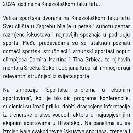
2024. godine na Kineziološkom fakultetu.
Velika sportska dvorana na Kineziološkom fakultetu
Sveučilišta u Zagrebu bila je u petak i subotu centar
razmjene iskustava i najnovijih spoznaja u području
sporta. Među predavačima su se istaknuli poznati
domaći sportski stručnjaci i vrhunski sportaši poput
olimpijaca Damira Martina i Tina Srbića, te njihovih
mentora Srećka Šuke i Lucijana Krce, ali i mnogi drugi
relevantni stručnjaci iz svijeta sporta.
Na simpoziju “Sportska priprema u ekipnim
sportovima”, koji je bio dio programa konferencije,
sudionici su imali priliku dobiti dragocjene informacije
iz trenerske prakse vodećih aktera u najuspješnijim
ekipnim sportovima u Hrvatskoj. Na panelima su se
izmjenjivala svakodnevna iskustva sportaša, trenera i