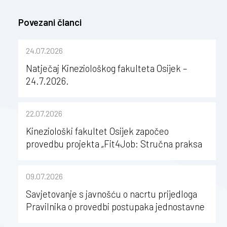
Povezani članci
24.07.2026
Natječaj Kineziološkog fakulteta Osijek –
24.7.2026.
22.07.2026
Kineziološki fakultet Osijek započeo
provedbu projekta „Fit4Job: Stručna praksa
kao poticaj za karijerni razvoj studenata
kineziologije”
09.07.2026
Savjetovanje s javnošću o nacrtu prijedloga
Pravilnika o provedbi postupaka jednostavne
nabave na Kineziološkom fakultetu Osijek u