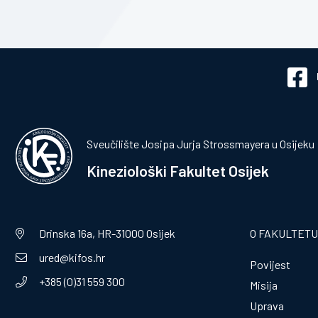
Sveučilište Josipa Jurja Strossmayera u Osijeku
Kineziološki Fakultet Osijek
Drinska 16a, HR-31000 Osijek
O FAKULTETU
ured@kifos.hr
Povijest
+385 (0)31 559 300
Misija
Uprava