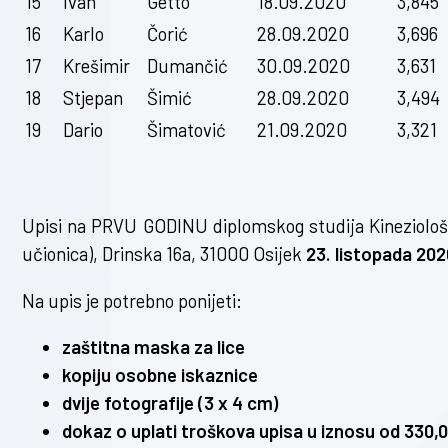
15
Ivan
Getto
18.09.2020
3,845
16
Karlo
Čorić
28.09.2020
3,696
17
Krešimir
Dumančić
30.09.2020
3,631
18
Stjepan
Šimić
28.09.2020
3,494
19
Dario
Šimatović
21.09.2020
3,321
Upisi na PRVU GODINU diplomskog studija Kineziološ
učionica), Drinska 16a, 31000 Osijek
23. listopada 2020
Na upis je potrebno ponijeti:
zaštitna maska za lice
kopiju osobne iskaznice
dvije fotografije (3 x 4 cm)
dokaz o uplati troškova upisa u iznosu od 330,