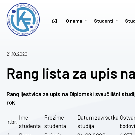
O nama
Studenti
Stud
21.10.2020
Rang lista za upis n
Rang ljestvica za upis na Diplomski sveučilišni stu
rok
Ime
Prezime
Datum završetka
Ostvar
r.br.
studenta
studenta
studija
bodovi