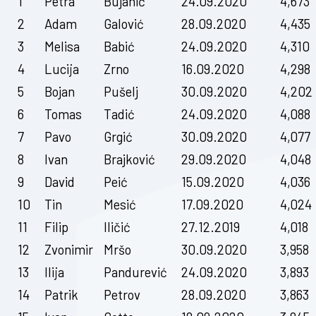
1
Petra
Bujanić
24.09.2020
4,673
2
Adam
Galović
28.09.2020
4,435
3
Melisa
Babić
24.09.2020
4,310
4
Lucija
Zrno
16.09.2020
4,298
5
Bojan
Pušelj
30.09.2020
4,202
6
Tomas
Tadić
24.09.2020
4,088
7
Pavo
Grgić
30.09.2020
4,077
8
Ivan
Brajković
29.09.2020
4,048
9
David
Peić
15.09.2020
4,036
10
Tin
Mesić
17.09.2020
4,024
11
Filip
Iličić
27.12.2019
4,018
12
Zvonimir
Mršo
30.09.2020
3,958
13
Ilija
Pandurević
24.09.2020
3,893
14
Patrik
Petrov
28.09.2020
3,863