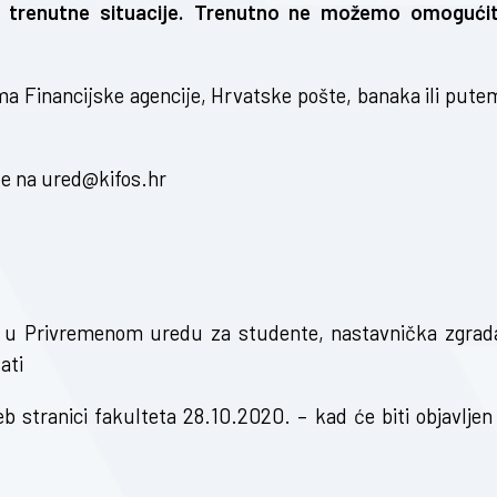
 trenutne situacije. Trenutno ne možemo omogućit
ma Financijske agencije, Hrvatske pošte, banaka ili pute
te na
ured@kifos.hr
0. u Privremenom uredu za studente, nastavnička zgrad
ati
eb stranici fakulteta 28.10.2020. – kad će biti objavljen 