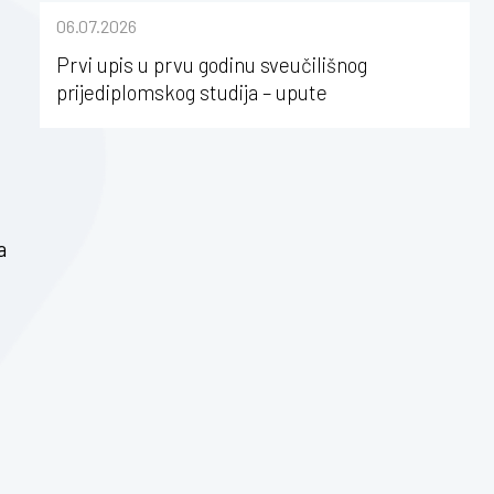
sastavu Sveučilišta Josipa Jurja
06.07.2026
Strossmayera u Osijeku
Prvi upis u prvu godinu sveučilišnog
prijediplomskog studija – upute
a