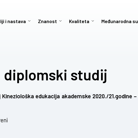
iji i nastava
Znanost
Kvaliteta
Međunarodna su
a diplomski studij
dij Kineziološka edukacija akademske 2020./21.godine – 
eni