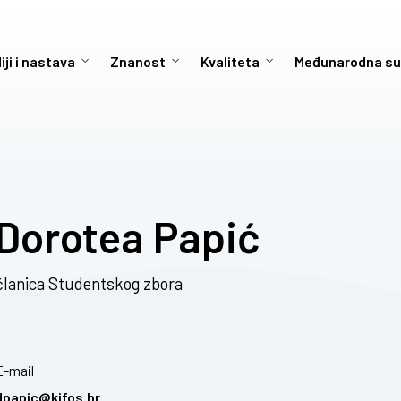
iji i nastava
Znanost
Kvaliteta
Međunarodna su
Dorotea Papić
članica Studentskog zbora
E-mail
dpapic@kifos.hr