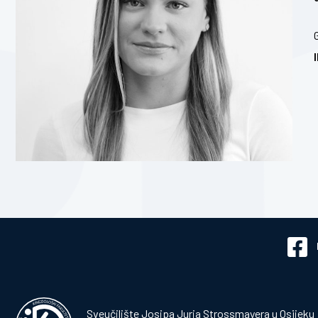
Sveučilište Josipa Jurja Strossmayera u Osijeku