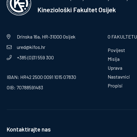
Kineziološki Fakultet Osijek
Drinska 16a, HR-31000 Osijek
O FAKULTETU
ured@kifos.hr
Povijest
+385 (0)31 559 300
Misija
Uprava
Nastavnici
IBAN: HR42 2500 0091 1015 07830
Propisi
OIB: 70788591483
Kontaktirajte nas