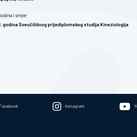
Godina i smjer
II. godina Sveučilišnog prijediplomskog studija Kineziologija
Facebook
Instagram
Y