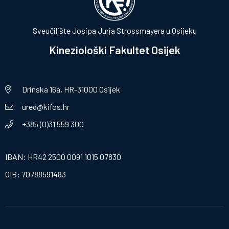
Sveučilište Josipa Jurja Strossmayera u Osijeku
Kineziološki Fakultet Osijek
Drinska 16a, HR-31000 Osijek
ured@kifos.hr
+385 (0)31 559 300
IBAN: HR42 2500 0091 1015 07830
OIB: 70788591483