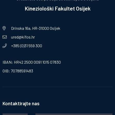
Kineziološki Fakultet Osijek
Drinska 16a, HR-31000 Osijek
ured@kifos.hr
+385 (0)31 559 300
IBAN: HR42 2500 0091 1015 07830
OIB: 70788591483
Kontaktirajte nas