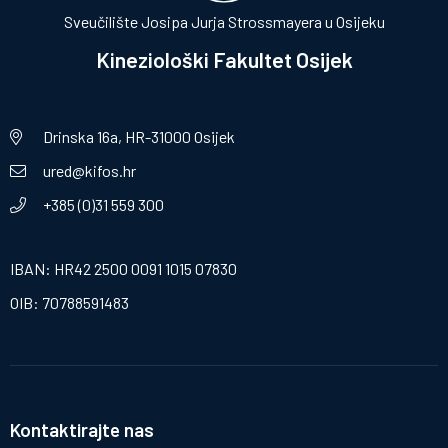
Sveučilište Josipa Jurja Strossmayera u Osijeku
Kineziološki Fakultet Osijek
Drinska 16a, HR-31000 Osijek
ured@kifos.hr
+385 (0)31 559 300
IBAN: HR42 2500 0091 1015 07830
OIB: 70788591483
Kontaktirajte nas