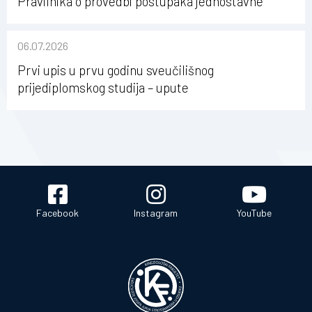
Pravilnika o provedbi postupaka jednostavne
nabave na Kineziološkom fakultetu Osijek u
sastavu Sveučilišta Josipa Jurja Strossmayera u
06.07.2026
Osijeku
Prvi upis u prvu godinu sveučilišnog
prijediplomskog studija – upute
Facebook
Instagram
YouTube