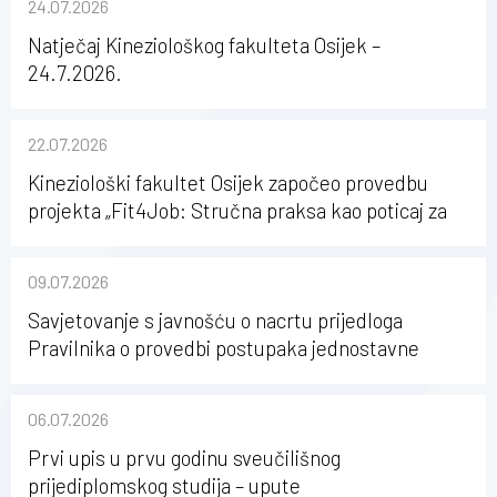
24.07.2026
Natječaj Kineziološkog fakulteta Osijek –
24.7.2026.
22.07.2026
Kineziološki fakultet Osijek započeo provedbu
projekta „Fit4Job: Stručna praksa kao poticaj za
karijerni razvoj studenata kineziologije”
09.07.2026
Savjetovanje s javnošću o nacrtu prijedloga
Pravilnika o provedbi postupaka jednostavne
nabave na Kineziološkom fakultetu Osijek u
sastavu Sveučilišta Josipa Jurja Strossmayera u
06.07.2026
Osijeku
Prvi upis u prvu godinu sveučilišnog
prijediplomskog studija – upute