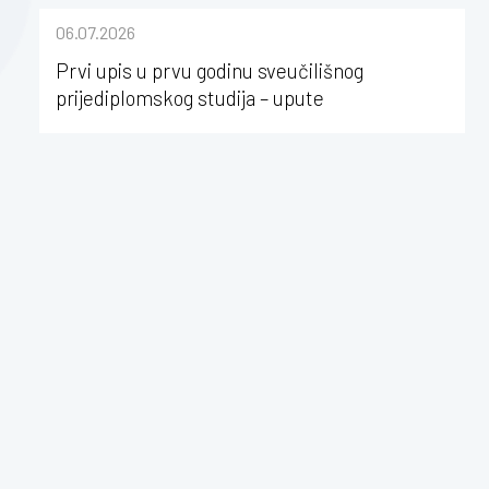
sastavu Sveučilišta Josipa Jurja
06.07.2026
Strossmayera u Osijeku
Prvi upis u prvu godinu sveučilišnog
prijediplomskog studija – upute