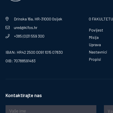
Drinska 16a, HR-31000 Osijek
O FAKULTETU
ured@kifos.hr
Povijest
+385 (0)31 559 300
Misija
Uprava
Nastavnici
IBAN: HR42 2500 0091 1015 07830
Propisi
OIB: 70788591483
Kontaktirajte nas