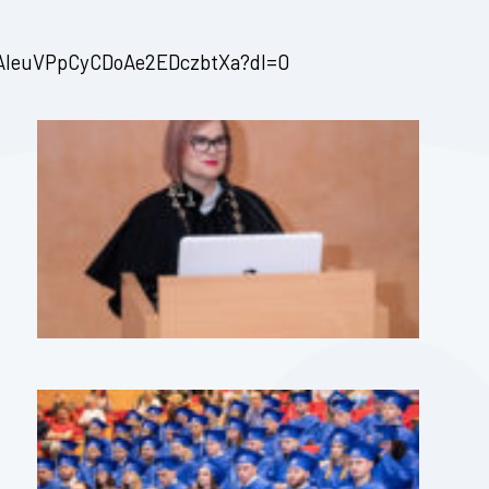
AleuVPpCyCDoAe2EDczbtXa?dl=0