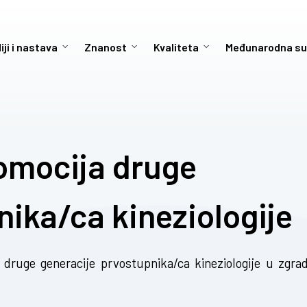
iji i nastava
Znanost
Kvaliteta
Međunarodna su
omocija druge
nika/ca kineziologije
druge generacije prvostupnika/ca kineziologije u zgrad