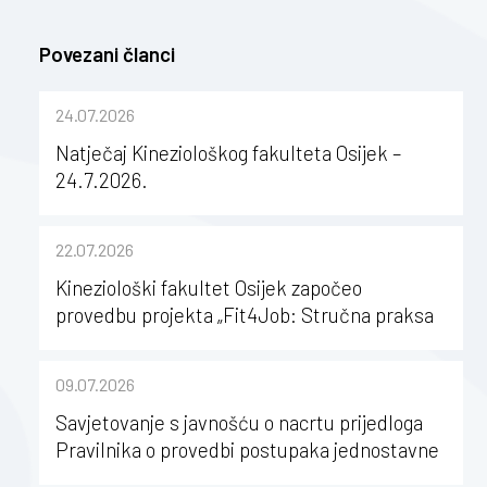
Povezani članci
24.07.2026
Natječaj Kineziološkog fakulteta Osijek –
24.7.2026.
22.07.2026
Kineziološki fakultet Osijek započeo
provedbu projekta „Fit4Job: Stručna praksa
kao poticaj za karijerni razvoj studenata
kineziologije”
09.07.2026
Savjetovanje s javnošću o nacrtu prijedloga
Pravilnika o provedbi postupaka jednostavne
nabave na Kineziološkom fakultetu Osijek u