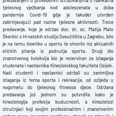
predavanjem o provedenim istraživanjima o navikama
tjelesnog vježbanja kod adolescenata u doba
pandemije Covid-19 gdje je također utvrđen
zabrinjavajući pad razine tjelesne aktivnosti. Treće
predavanje, koje je održao doc. dr. sc. Matija Mato
Škerbić s Hrvatskih studija Sveučilišta u Zagrebu, bilo
je na temu bioetike u sportu te otvorilo niz aktualnih
etičkih pitanja iz područja sporta. Drugi dio
znanstvenog kolokvija bio je rezerviran za izlaganja
studenata i nastavnika Kineziološkog fakulteta Osijek.
Naši studenti i nastavnici održali su zanimljiva
izlaganja iz tema sporta i rekreacije, od ozljeda u
nogometu do tjelesnog fitnessa djece. Održana
predavanja još jednom su potvrdila kako je
kineziologija profesija budućnosti, a kineziolozi
stručnjaci koji svojim profesionalnim i znanstvenim