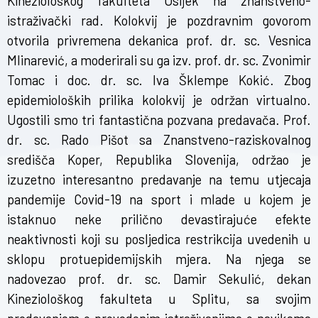
Kineziološkog fakulteta Osijek na znanstveno-
istraživački rad. Kolokvij je pozdravnim govorom
otvorila privremena dekanica prof. dr. sc. Vesnica
Mlinarević, a moderirali su ga izv. prof. dr. sc. Zvonimir
Tomac i doc. dr. sc. Iva Šklempe Kokić. Zbog
epidemioloških prilika kolokvij je održan virtualno.
Ugostili smo tri fantastična pozvana predavača. Prof.
dr. sc. Rado Pišot sa Znanstveno-raziskovalnog
središča Koper, Republika Slovenija, održao je
izuzetno interesantno predavanje na temu utjecaja
pandemije Covid-19 na sport i mlade u kojem je
istaknuo neke prilično devastirajuće efekte
neaktivnosti koji su posljedica restrikcija uvedenih u
sklopu protuepidemijskih mjera. Na njega se
nadovezao prof. dr. sc. Damir Sekulić, dekan
Kineziološkog fakulteta u Splitu, sa svojim