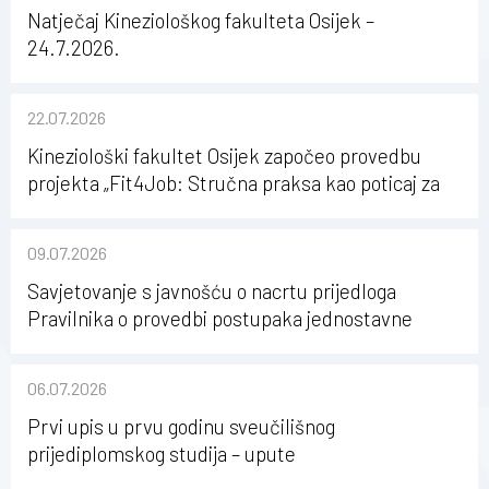
Natječaj Kineziološkog fakulteta Osijek –
24.7.2026.
22.07.2026
Kineziološki fakultet Osijek započeo provedbu
projekta „Fit4Job: Stručna praksa kao poticaj za
karijerni razvoj studenata kineziologije”
09.07.2026
Savjetovanje s javnošću o nacrtu prijedloga
Pravilnika o provedbi postupaka jednostavne
nabave na Kineziološkom fakultetu Osijek u
sastavu Sveučilišta Josipa Jurja Strossmayera u
06.07.2026
Osijeku
Prvi upis u prvu godinu sveučilišnog
prijediplomskog studija – upute