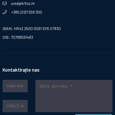
ured@kifos.hr
+385 (0)31 559 300
IBAN: HR42 2500 0091 1015 07830
OIB: 70788591483
Kontaktirajte nas