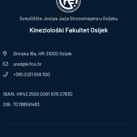
Sveučilište Josipa Jurja Strossmayera u Osijeku
Kineziološki Fakultet Osijek
Drinska 16a, HR-31000 Osijek
ured@kifos.hr
+385 (0)31 559 300
IBAN: HR42 2500 0091 1015 07830
OIB: 70788591483