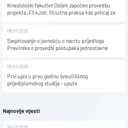
Kineziološki fakultet Osijek započeo provedbu
projekta „Fit4Job: Stručna praksa kao poticaj za
karijerni razvoj studenata kineziologije”
09.07.2026
Savjetovanje s javnošću o nacrtu prijedloga
Pravilnika o provedbi postupaka jednostavne
nabave na Kineziološkom fakultetu Osijek u
sastavu Sveučilišta Josipa Jurja Strossmayera u
06.07.2026
Osijeku
Prvi upis u prvu godinu sveučilišnog
prijediplomskog studija – upute
Najnovije vijesti
24.07.2026