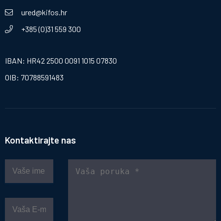
ured@kifos.hr
+385 (0)31 559 300
IBAN: HR42 2500 0091 1015 07830
OIB: 70788591483
Kontaktirajte nas