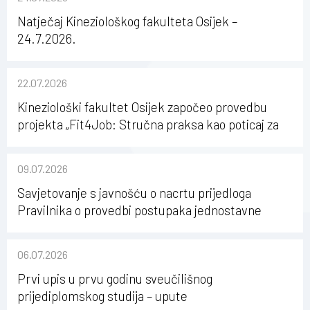
Natječaj Kineziološkog fakulteta Osijek –
24.7.2026.
22.07.2026
Kineziološki fakultet Osijek započeo provedbu
projekta „Fit4Job: Stručna praksa kao poticaj za
karijerni razvoj studenata kineziologije”
09.07.2026
Savjetovanje s javnošću o nacrtu prijedloga
Pravilnika o provedbi postupaka jednostavne
nabave na Kineziološkom fakultetu Osijek u
sastavu Sveučilišta Josipa Jurja Strossmayera u
06.07.2026
Osijeku
Prvi upis u prvu godinu sveučilišnog
prijediplomskog studija – upute