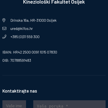
Kineziološki Fakultet Osijek
Drinska 16a, HR-31000 Osijek
ured@kifos.hr
+385 (0)31 559 300
IBAN: HR42 2500 0091 1015 07830
OIB: 70788591483
Kontaktirajte nas