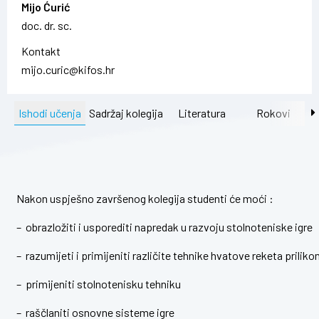
Mijo Ćurić
doc. dr. sc.
Kontakt
mijo.curic@kifos.hr
Ishodi učenja
Sadržaj kolegija
Literatura
Rokovi
Nakon uspješno završenog kolegija studenti će moći :
– obrazložiti i usporediti napredak u razvoju stolnoteniske igre
– razumijeti i primijeniti različite tehnike hvatove reketa prilik
– primijeniti stolnotenisku tehniku
– raščlaniti osnovne sisteme igre