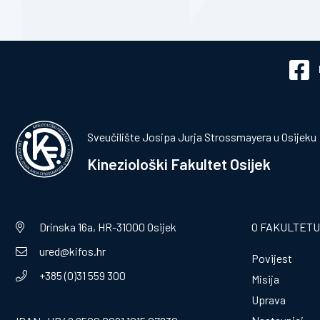
Sveučilište Josipa Jurja Strossmayera u Osijeku
Kineziološki Fakultet Osijek
Drinska 16a, HR-31000 Osijek
O FAKULTETU
ured@kifos.hr
Povijest
+385 (0)31 559 300
Misija
Uprava