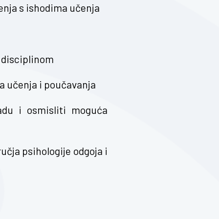
enja s ishodima učenja
i disciplinom
ika učenja i poučavanja
du i osmisliti moguća
ručja psihologije odgoja i