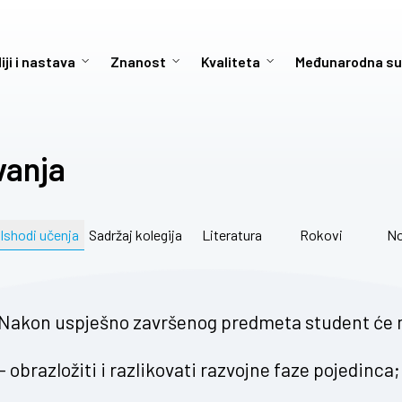
iji i nastava
Znanost
Kvaliteta
Međunarodna su
vanja
Ishodi učenja
Sadržaj kolegija
Literatura
Rokovi
No
Nakon uspješno završenog predmeta student će 
– obrazložiti i razlikovati razvojne faze pojedinca;