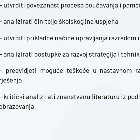
– utvrditi povezanost procesa poučavanja i pamć
– analizirati činitelje školskog (ne)uspjeha
– utvrditi prikladne načine upravljanja razredom 
– analizirati postupke za razvoj strategija i tehn
– predvidjeti moguće teškoće u nastavnom ra
rješenja
– kritički analizirati znanstvenu literaturu iz pod
obrazovanja.