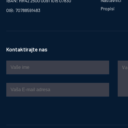
Nastavnici
IBAN: HR42 2500 0091 1015 07830
Propisi
OIB: 70788591483
Kontaktirajte nas