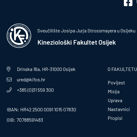
Sveučilište Josipa Jurja Strossmayera u Osijeku
Kineziološki Fakultet Osijek
Drinska 16a, HR-31000 Osijek
O FAKULTETU
ured@kifos.hr
Povijest
+385 (0)31 559 300
Misija
Uprava
Nastavnici
IBAN: HR42 2500 0091 1015 07830
Propisi
OIB: 70788591483