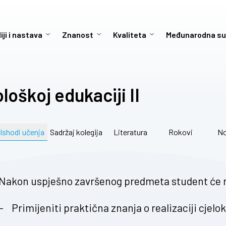
iji i nastava
Znanost
Kvaliteta
Međunarodna su
oškoj edukaciji II
Ishodi učenja
Sadržaj kolegija
Literatura
Rokovi
No
Nakon uspješno završenog predmeta student će 
– Primijeniti praktična znanja o realizaciji cje