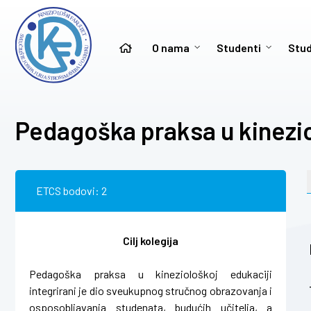
O nama
Studenti
Stud
Pedagoška praksa u kineziol
ETCS bodovi: 2
Cilj kolegija
Pedagoška praksa u kineziološkoj edukaciji
integrirani je dio sveukupnog stručnog obrazovanja i
osposobljavanja studenata, budućih učitelja, a