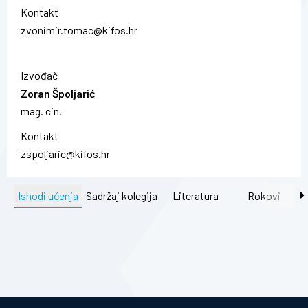
Kontakt
zvonimir.tomac@kifos.hr
Izvođač
Zoran Špoljarić
mag. cin.
Kontakt
zspoljaric@kifos.hr
Ishodi učenja
Sadržaj kolegija
Literatura
Rokovi