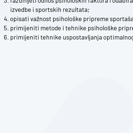
razumjeti odnos psiholoških faktora i odabira
izvedbe i sportskih rezultata;
opisati važnost psihološke pripreme sportaša
primijeniti metode i tehnike psihološke prip
primijeniti tehnike uspostavljanja optimalnog