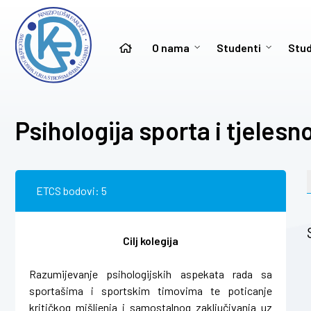
O nama
Studenti
Stud
Psihologija sporta i tjelesn
ETCS bodovi: 5
Cilj kolegija
Razumijevanje psihologijskih aspekata rada sa
sportašima i sportskim timovima te poticanje
kritičkog mišljenja i samostalnog zaključivanja uz