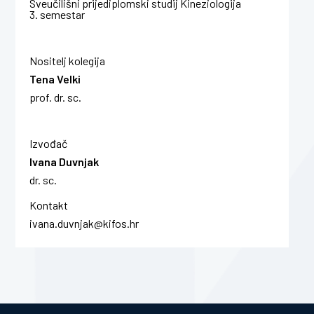
Sveučilišni prijediplomski studij Kineziologija
3. semestar
Nositelj kolegija
Tena Velki
prof. dr. sc.
Izvođač
Ivana Duvnjak
dr. sc.
Kontakt
ivana.duvnjak@kifos.hr