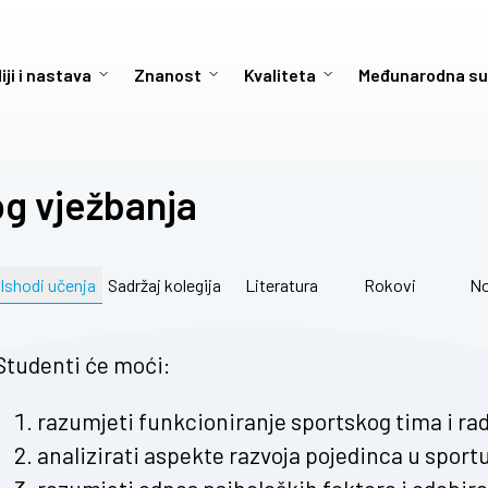
iji i nastava
Znanost
Kvaliteta
Međunarodna su
og vježbanja
Ishodi učenja
Sadržaj kolegija
Literatura
Rokovi
No
Studenti će moći:
razumjeti funkcioniranje sportskog tima i ra
analizirati aspekte razvoja pojedinca u sportu