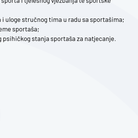
 sporta i tjelesnog vježbanja te sportske
 i uloge stručnog tima u radu sa sportašima;
reme sportaša;
 psihičkog stanja sportaša za natjecanje.