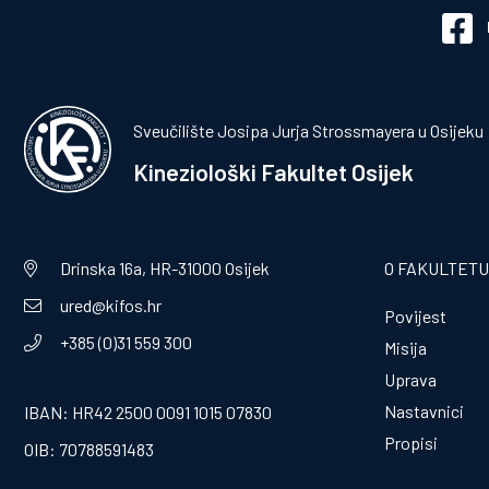
Sveučilište Josipa Jurja Strossmayera u Osijeku
Kineziološki Fakultet Osijek
Drinska 16a, HR-31000 Osijek
O FAKULTETU
ured@kifos.hr
Povijest
+385 (0)31 559 300
Misija
Uprava
Nastavnici
IBAN: HR42 2500 0091 1015 07830
Propisi
OIB: 70788591483