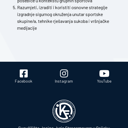
posebice u kontekstu grupnih sportova
Razumjeti, izraditi i koristiti osnovne strategije
izgradnje sigurnog okruženja unutar sportske
skupine/a, tehnike rješavanja sukoba i vršnjačke
medijacije
Facebook
Instagram
YouTube
Sveučilište Josipa Jurja Strossmayera u Osijeku