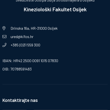
Kineziološki Fakultet Osijek
Drinska 16a, HR-31000 Osijek
ured@kifos.hr
+385 (0)31 559 300
IBAN: HR42 2500 0091 1015 07830
OIB: 70788591483
Kontaktirajte nas