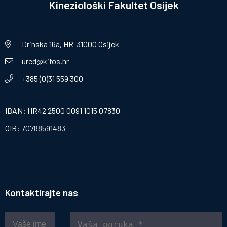
Kineziološki Fakultet Osijek
Drinska 16a, HR-31000 Osijek
ured@kifos.hr
+385 (0)31 559 300
IBAN: HR42 2500 0091 1015 07830
OIB: 70788591483
Kontaktirajte nas