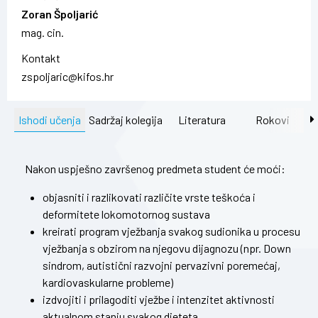
Zoran Špoljarić
mag. cin.
Kontakt
zspoljaric@kifos.hr
Ishodi učenja
Sadržaj kolegija
Literatura
Rokovi
Nakon uspješno završenog predmeta student će moći:
objasniti i razlikovati različite vrste teškoća i
deformitete lokomotornog sustava
kreirati program vježbanja svakog sudionika u procesu
vježbanja s obzirom na njegovu dijagnozu (npr. Down
sindrom, autistični razvojni pervazivni poremećaj,
kardiovaskularne probleme)
izdvojiti i prilagoditi vježbe i intenzitet aktivnosti
aktualnom stanju svakog djeteta