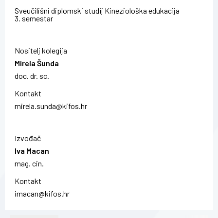
Sveučilišni diplomski studij Kineziološka edukacija
3. semestar
Nositelj kolegija
Mirela Šunda
doc. dr. sc.
Kontakt
mirela.sunda@kifos.hr
Izvođač
Iva Macan
mag. cin.
Kontakt
imacan@kifos.hr