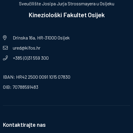
Sveučilište Josipa Jurja Strossmayera u Osijeku
Kineziološki Fakultet Osijek
Drinska 16a, HR-31000 Osijek
ured@kifos.hr
+385 (0)31 559 300
IBAN: HR42 2500 0091 1015 07830
OIB: 70788591483
Kontaktirajte nas