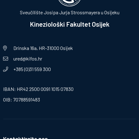
Sveučilište Josipa Jurja Strossmayera u Osijeku
Kineziološki Fakultet Osijek
Drinska 16a, HR-31000 Osijek
ured@kifos.hr
+385 (0)31 559 300
IBAN: HR42 2500 0091 1015 07830
OIB: 70788591483
Kontaktirajte nas