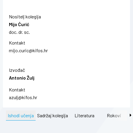
Nositelj kolegija
Mijo Ćurić
doc. dr. sc.
Kontakt
mijo.curic@kifos.hr
Izvođač
Antonio Žulj
Kontakt
azulj@kifos.hr
Ishodi učenja
Sadržaj kolegija
Literatura
Rokovi