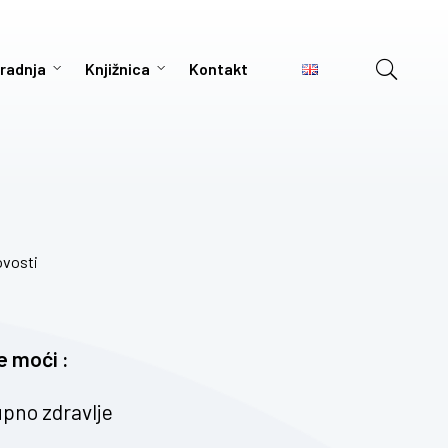
radnja
Knjižnica
Kontakt
vosti
 moći :
upno zdravlje