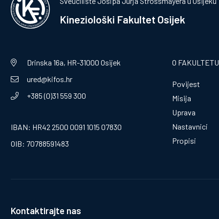
Sveučilište Josipa Jurja Strossmayera u Osijeku
Kineziološki Fakultet Osijek
Drinska 16a, HR-31000 Osijek
O FAKULTETU
ured@kifos.hr
Povijest
+385 (0)31 559 300
Misija
Uprava
Nastavnici
IBAN: HR42 2500 0091 1015 07830
Propisi
OIB: 70788591483
Kontaktirajte nas