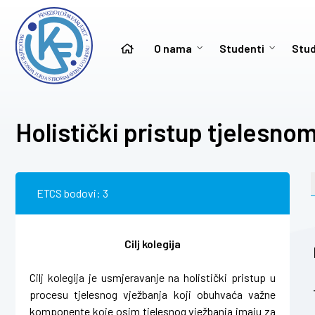
O nama
Studenti
Stud
Holistički pristup tjelesno
ETCS bodovi: 3
Cilj kolegija
Cilj kolegija je usmjeravanje na holistički pristup u
procesu tjelesnog vježbanja koji obuhvaća važne
komponente koje osim tjelesnog vježbanja imaju za