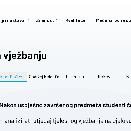
iji i nastava
Znanost
Kvaliteta
Međunarodna su
m vježbanju
Ishodi učenja
Sadržaj kolegija
Literatura
Rokovi
No
Nakon uspješno završenog predmeta studenti će
– analizirati utjecaj tjelesnog vježbanja na cjelok