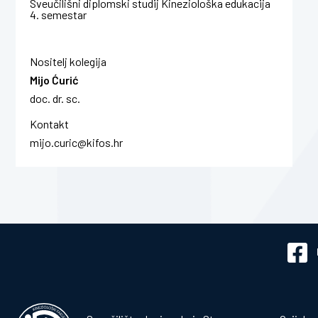
Sveučilišni diplomski studij Kineziološka edukacija
4. semestar
Nositelj kolegija
Mijo Ćurić
doc. dr. sc.
Kontakt
mijo.curic@kifos.hr