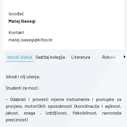
Izvođač
Matej Išasegi
Kontakt
matej.isasegi@kifos.hr
Ishodi učenja
Sadržaj kolegija
Literatura
Rokovi
Ishodi i cilj učenja:
Studenti će moći:
– Odabrati i provesti mjerne instrumente i postupke za
procjenu motoričkih sposobnosti (koordinacija I agilnost,
jakost, snaga , izdržljivost, fleksibilnost, ravnoteža
preciznost)