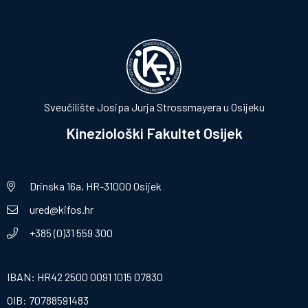
Sveučilište Josipa Jurja Strossmayera u Osijeku
Kineziološki Fakultet Osijek
Drinska 16a, HR-31000 Osijek
ured@kifos.hr
+385 (0)31 559 300
IBAN: HR42 2500 0091 1015 07830
OIB: 70788591483