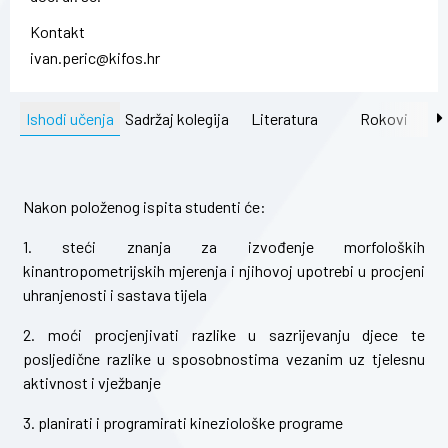
Kontakt
ivan.peric@kifos.hr
Ishodi učenja
Sadržaj kolegija
Literatura
Rokovi
Nakon položenog ispita studenti će:
1. steći znanja za izvođenje morfoloških
kinantropometrijskih mjerenja i njihovoj upotrebi u procjeni
uhranjenosti i sastava tijela
2. moći procjenjivati razlike u sazrijevanju djece te
posljedične razlike u sposobnostima vezanim uz tjelesnu
aktivnost i vježbanje
3. planirati i programirati kineziološke programe