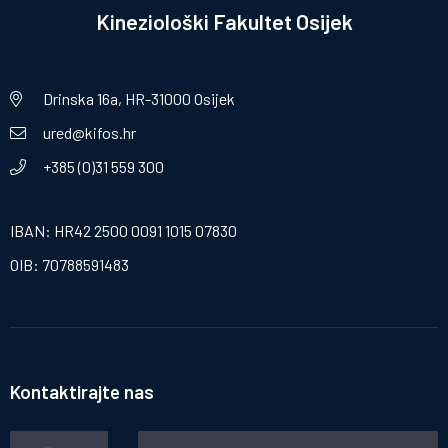
Kineziološki Fakultet Osijek
Drinska 16a, HR-31000 Osijek
ured@kifos.hr
+385 (0)31 559 300
IBAN: HR42 2500 0091 1015 07830
OIB: 70788591483
Kontaktirajte nas