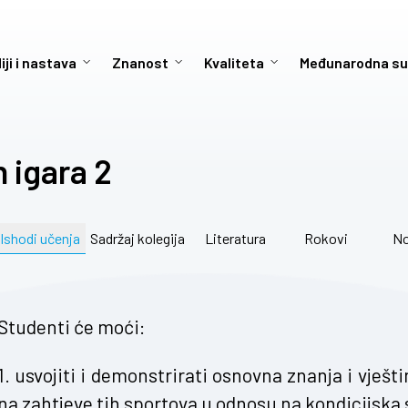
iji i nastava
Znanost
Kvaliteta
Međunarodna su
h igara 2
Ishodi učenja
Sadržaj kolegija
Literatura
Rokovi
No
Studenti će moći:
1. usvojiti i demonstrirati osnovna znanja i vje
na zahtjeve tih sportova u odnosu na kondicijska 