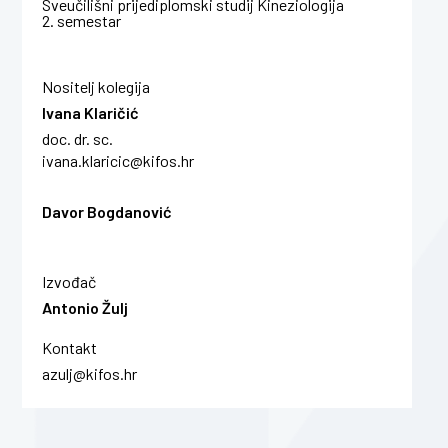
Sveučilišni prijediplomski studij Kineziologija
2. semestar
Nositelj kolegija
Ivana Klaričić
doc. dr. sc.
ivana.klaricic@kifos.hr
Davor Bogdanović
Izvođač
Antonio Žulj
Kontakt
azulj@kifos.hr