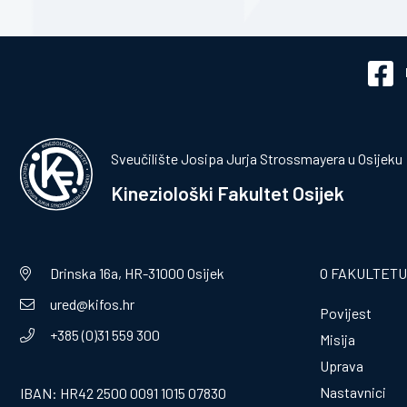
Sveučilište Josipa Jurja Strossmayera u Osijeku
Kineziološki Fakultet Osijek
Drinska 16a, HR-31000 Osijek
O FAKULTETU
ured@kifos.hr
Povijest
+385 (0)31 559 300
Misija
Uprava
Nastavnici
IBAN: HR42 2500 0091 1015 07830