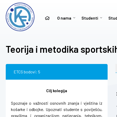
O nama
Studenti
Stud
Teorija i metodika sportski
ETCS bodovi: 5
Cilj kolegija
Spoznaje o važnosti osnovnih znanja i vještina iz
košarke i odbojke. Upoznati studente s poviješću,
pravilima i organizacijom natjecanja, tehnikom,