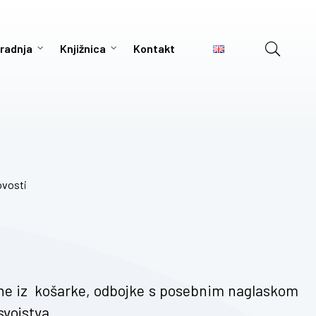
radnja
Knjižnica
Kontakt
vosti
štine iz košarke, odbojke s posebnim naglaskom
svojstva
.