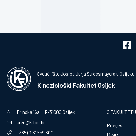
Sveučilište Josipa Jurja Strossmayera u Osijeku
Kineziološki Fakultet Osijek
Drinska 16a, HR-31000 Osijek
O FAKULTETU
ured@kifos.hr
Povijest
+385 (0)31 559 300
Misija