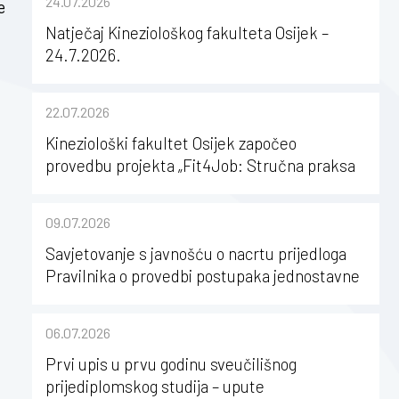
24.07.2026
e
Natječaj Kineziološkog fakulteta Osijek –
24.7.2026.
22.07.2026
Kineziološki fakultet Osijek započeo
provedbu projekta „Fit4Job: Stručna praksa
kao poticaj za karijerni razvoj studenata
kineziologije”
09.07.2026
Savjetovanje s javnošću o nacrtu prijedloga
Pravilnika o provedbi postupaka jednostavne
nabave na Kineziološkom fakultetu Osijek u
sastavu Sveučilišta Josipa Jurja
06.07.2026
Strossmayera u Osijeku
Prvi upis u prvu godinu sveučilišnog
prijediplomskog studija – upute