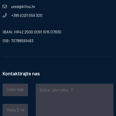
ured@kifos.hr
+385 (0)31 559 300
IBAN: HR42 2500 0091 1015 07830
OIB: 70788591483
Kontaktirajte nas