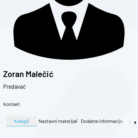
Zoran Malečić
Predavač
Kontakt
Kolegiji
Nastavni materijali
Dodatne informacije
Akti