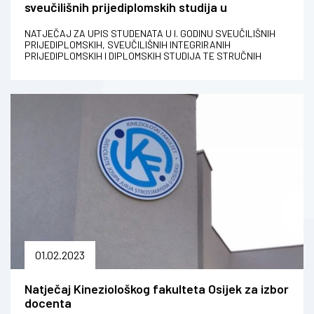
sveučilišnih prijediplomskih studija u
akademskoj godini 2023./2024.
NATJEČAJ ZA UPIS STUDENATA U I. GODINU SVEUČILIŠNIH
PRIJEDIPLOMSKIH, SVEUČILIŠNIH INTEGRIRANIH
PRIJEDIPLOMSKIH I DIPLOMSKIH STUDIJA TE STRUČNIH
PRIJEDIPLOMSKIH STUDIJA U AKADEMSKOJ GODINI...
01.02.2023
Natječaj Kineziološkog fakulteta Osijek za izbor
docenta