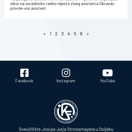
izbor na suradnicko radno mjesto viseg asistenta Obrazac
privole-visi asistent
«
1
2
3
4
5
6
»
Facebook
Instagram
YouTube
Sveučilište Josipa Jurja Strossmayera u Osijeku