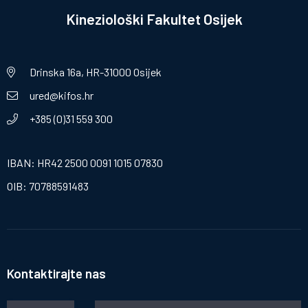
Kineziološki Fakultet Osijek
Drinska 16a, HR-31000 Osijek
ured@kifos.hr
+385 (0)31 559 300
IBAN: HR42 2500 0091 1015 07830
OIB: 70788591483
Kontaktirajte nas